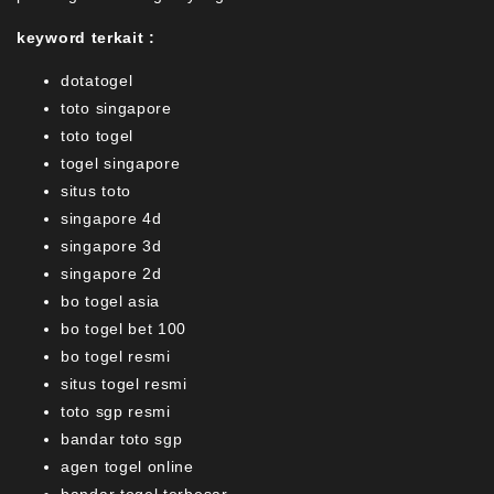
keyword terkait :
dotatogel
toto singapore
toto togel
togel singapore
situs toto
singapore 4d
singapore 3d
singapore 2d
bo togel asia
bo togel bet 100
bo togel resmi
situs togel resmi
toto sgp resmi
bandar toto sgp
agen togel online
bandar togel terbesar