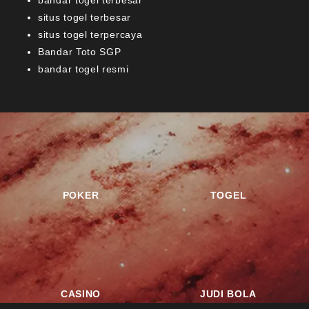
situs togel terbesar
situs togel terpercaya
Bandar Toto SGP
bandar togel resmi
POKER
TOGEL
CASINO
JUDI BOLA