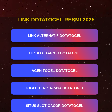
LINK DOTATOGEL RESMI 2025
LINK ALTERNATIF DOTATOGEL
RTP SLOT GACOR DOTATOGEL
AGEN TOGEL DOTATOGEL
TOGEL TERPERCAYA DOTATOGEL
SITUS SLOT GACOR DOTATOGEL