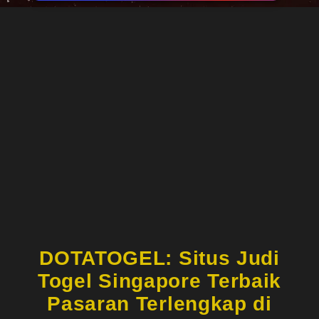
DOTATOGEL: Situs Judi
Togel Singapore Terbaik
Pasaran Terlengkap di