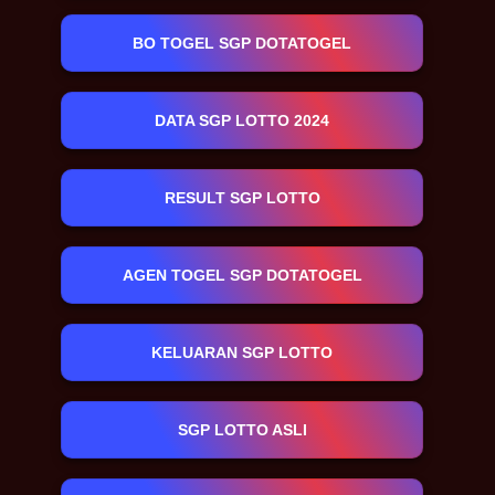
BO TOGEL SGP DOTATOGEL
DATA SGP LOTTO 2024
RESULT SGP LOTTO
AGEN TOGEL SGP DOTATOGEL
KELUARAN SGP LOTTO
SGP LOTTO ASLI