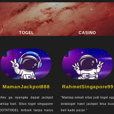
TOGEL
CASINO
MamanJackpot888
RahmetSingapore99
“Aku ga nyangka dapat jackpot
“Mantap sekali situs judi togel sg
setiap hari. Situs togel singapore
dotatogel hasil jackpot bisa bua
DOTATOGEL terbaik tanpa harus
beli kado pacar.”