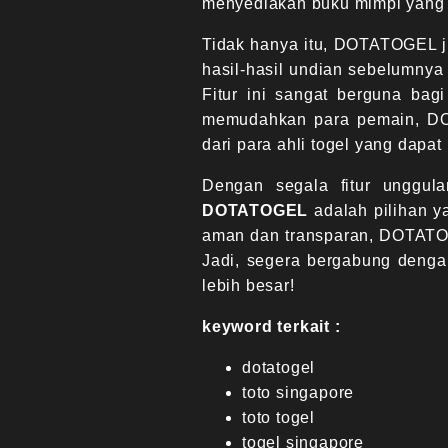
menyediakan buku mimpi yang 
Tidak hanya itu, DOTATOGEL ju
hasil-hasil undian sebelumny
Fitur ini sangat berguna bag
memudahkan para pemain, DOTA
dari para ahli togel yang da
Dengan segala fitur unggula
DOTATOGEL
adalah pilihan y
aman dan transparan, DOTATO
Jadi, segera bergabung deng
lebih besar!
keyword terkait :
dotatogel
toto singapore
toto togel
togel singapore