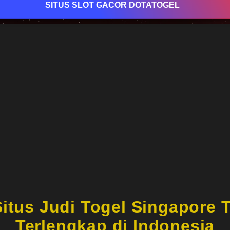
SITUS SLOT GACOR DOTATOGEL
tus Judi Togel Singapore T
Terlengkap di Indonesia