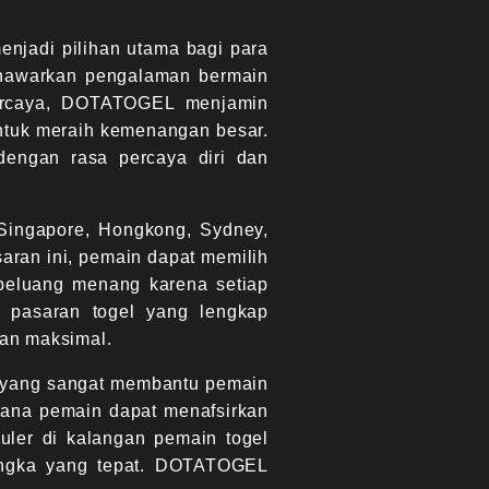
enjadi pilihan utama bagi para
awarkan pengalaman bermain
percaya, DOTATOGEL menjamin
ntuk meraih kemenangan besar.
dengan rasa percaya diri dan
Singapore, Hongkong, Sydney,
aran ini, pemain dapat memilih
 peluang menang karena setiap
an pasaran togel yang lengkap
an maksimal.
ng yang sangat membantu pemain
mana pemain dapat menafsirkan
uler di kalangan pemain togel
angka yang tepat. DOTATOGEL