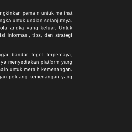
ungkinkan pemain untuk melihat
gka untuk undian selanjutnya.
pola angka yang keluar. Untuk
informasi, tips, dan strategi
gai bandar togel terpercaya,
anya menyediakan platform yang
ain untuk meraih kemenangan.
ngan peluang kemenangan yang