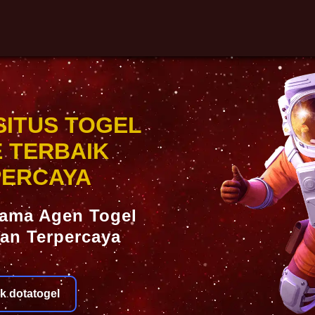
SITUS TOGEL
 TERBAIK
PERCAYA
sama Agen Togel
dan Terpercaya
k dotatogel