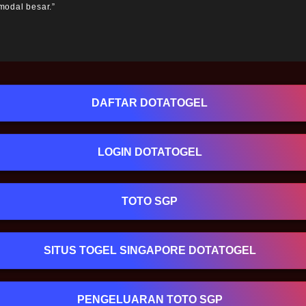
modal besar.”
DAFTAR DOTATOGEL
LOGIN DOTATOGEL
TOTO SGP
SITUS TOGEL SINGAPORE DOTATOGEL
PENGELUARAN TOTO SGP