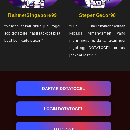
RahmetSingapore99
StepenGacor98
“Mantap sekali situs judi togel
“Gua merekomendasikan
sgp dotatogel hasil jackpot bisa
kepada temen-temen yang
buat beli kado pacar.”
ingin menang, daftar akun judi
togel sgp DOTATOGEL terbaru
jackpot rezeki.”
DAFTAR DOTATOGEL
LOGIN DOTATOGEL
TOTO SGP