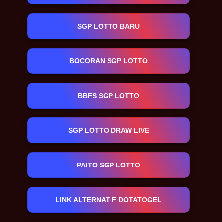
SGP LOTTO BARU
BOCORAN SGP LOTTO
BBFS SGP LOTTO
SGP LOTTO DRAW LIVE
PAITO SGP LOTTO
LINK ALTERNATIF DOTATOGEL