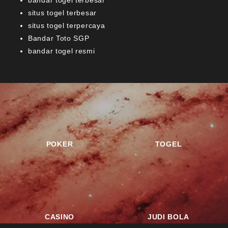
situs togel terbesar
situs togel terpercaya
Bandar Toto SGP
bandar togel resmi
POKER
TOGEL
CASINO
JUDI BOLA