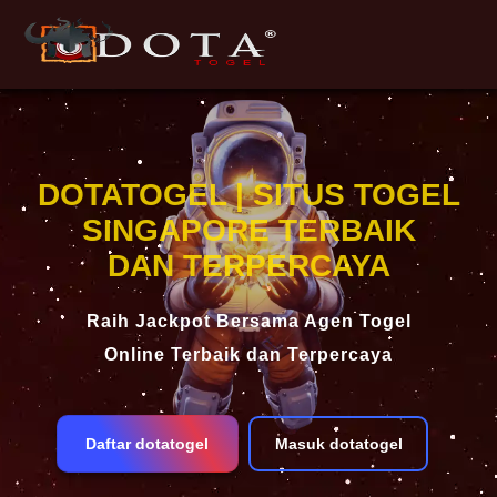
DOTATOGEL | SITUS TOGEL
SINGAPORE TERBAIK
DAN TERPERCAYA
Raih Jackpot Bersama Agen Togel
Online Terbaik dan Terpercaya
Daftar dotatogel
Masuk dotatogel