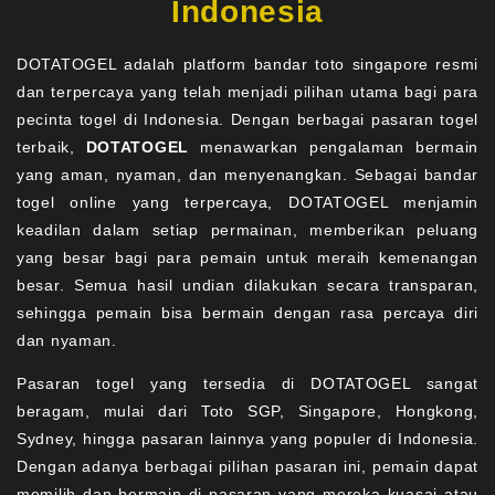
Indonesia
DOTATOGEL adalah platform bandar toto singapore resmi
dan terpercaya yang telah menjadi pilihan utama bagi para
pecinta togel di Indonesia. Dengan berbagai pasaran togel
terbaik,
DOTATOGEL
menawarkan pengalaman bermain
yang aman, nyaman, dan menyenangkan. Sebagai bandar
togel online yang terpercaya, DOTATOGEL menjamin
keadilan dalam setiap permainan, memberikan peluang
yang besar bagi para pemain untuk meraih kemenangan
besar. Semua hasil undian dilakukan secara transparan,
sehingga pemain bisa bermain dengan rasa percaya diri
dan nyaman.
Pasaran togel yang tersedia di DOTATOGEL sangat
beragam, mulai dari Toto SGP, Singapore, Hongkong,
Sydney, hingga pasaran lainnya yang populer di Indonesia.
Dengan adanya berbagai pilihan pasaran ini, pemain dapat
memilih dan bermain di pasaran yang mereka kuasai atau