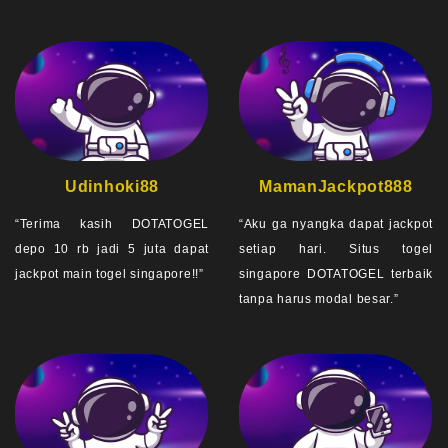
Udinhoki88
MamanJackpot888
“Terima kasih DOTATOGEL
“Aku ga nyangka dapat jackpot
depo 10 rb jadi 5 juta dapat
setiap hari. Situs togel
jackpot main togel singapore!!”
singapore DOTATOGEL terbaik
tanpa harus modal besar.”