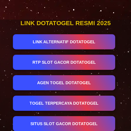
LINK DOTATOGEL RESMI 2025
LINK ALTERNATIF DOTATOGEL
RTP SLOT GACOR DOTATOGEL
AGEN TOGEL DOTATOGEL
TOGEL TERPERCAYA DOTATOGEL
SITUS SLOT GACOR DOTATOGEL