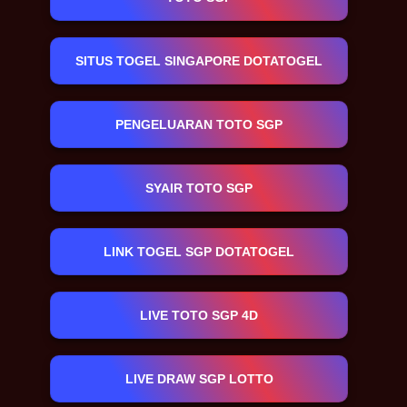
SITUS TOGEL SINGAPORE DOTATOGEL
PENGELUARAN TOTO SGP
SYAIR TOTO SGP
LINK TOGEL SGP DOTATOGEL
LIVE TOTO SGP 4D
LIVE DRAW SGP LOTTO