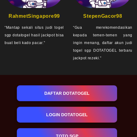
RahmetSingapore99
StepenGacor98
“Mantap sekali situs judi togel
“Gua merekomendasikan
sgp dotatogel hasil jackpot bisa
kepada temen-temen yang
buat beli kado pacar.”
ingin menang, daftar akun judi
togel sgp DOTATOGEL terbaru
jackpot rezeki.”
DAFTAR DOTATOGEL
LOGIN DOTATOGEL
TOTO SGP