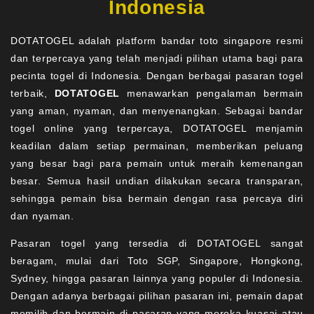
Indonesia
DOTATOGEL adalah platform bandar toto singapore resmi
dan terpercaya yang telah menjadi pilihan utama bagi para
pecinta togel di Indonesia. Dengan berbagai pasaran togel
terbaik,
DOTATOGEL
menawarkan pengalaman bermain
yang aman, nyaman, dan menyenangkan. Sebagai bandar
togel online yang terpercaya, DOTATOGEL menjamin
keadilan dalam setiap permainan, memberikan peluang
yang besar bagi para pemain untuk meraih kemenangan
besar. Semua hasil undian dilakukan secara transparan,
sehingga pemain bisa bermain dengan rasa percaya diri
dan nyaman.
Pasaran togel yang tersedia di DOTATOGEL sangat
beragam, mulai dari Toto SGP, Singapore, Hongkong,
Sydney, hingga pasaran lainnya yang populer di Indonesia.
Dengan adanya berbagai pilihan pasaran ini, pemain dapat
memilih dan bermain di pasaran yang mereka kuasai atau