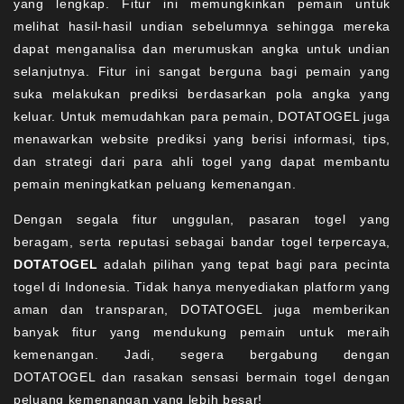
yang lengkap. Fitur ini memungkinkan pemain untuk
melihat hasil-hasil undian sebelumnya sehingga mereka
dapat menganalisa dan merumuskan angka untuk undian
selanjutnya. Fitur ini sangat berguna bagi pemain yang
suka melakukan prediksi berdasarkan pola angka yang
keluar. Untuk memudahkan para pemain, DOTATOGEL juga
menawarkan website prediksi yang berisi informasi, tips,
dan strategi dari para ahli togel yang dapat membantu
pemain meningkatkan peluang kemenangan.
Dengan segala fitur unggulan, pasaran togel yang
beragam, serta reputasi sebagai bandar togel terpercaya,
DOTATOGEL
adalah pilihan yang tepat bagi para pecinta
togel di Indonesia. Tidak hanya menyediakan platform yang
aman dan transparan, DOTATOGEL juga memberikan
banyak fitur yang mendukung pemain untuk meraih
kemenangan. Jadi, segera bergabung dengan
DOTATOGEL dan rasakan sensasi bermain togel dengan
peluang kemenangan yang lebih besar!