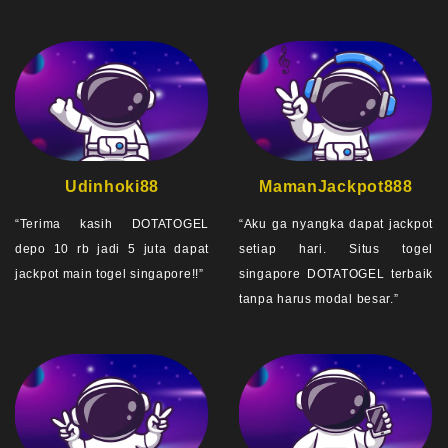
Udinhoki88
MamanJackpot888
“Terima kasih DOTATOGEL
“Aku ga nyangka dapat jackpot
depo 10 rb jadi 5 juta dapat
setiap hari. Situs togel
jackpot main togel singapore!!”
singapore DOTATOGEL terbaik
tanpa harus modal besar.”