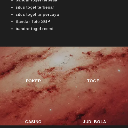
situs togel terbesar
situs togel terpercaya
Bandar Toto SGP
bandar togel resmi
POKER
TOGEL
CASINO
JUDI BOLA