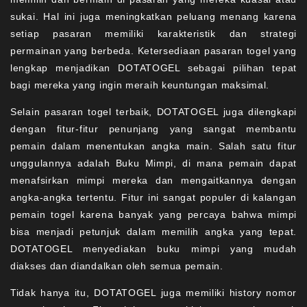
sukai. Hal ini juga meningkatkan peluang menang karena
setiap pasaran memiliki karakteristik dan strategi
permainan yang berbeda. Ketersediaan pasaran togel yang
lengkap menjadikan DOTATOGEL sebagai pilihan tepat
bagi mereka yang ingin meraih keuntungan maksimal.
Selain pasaran togel terbaik, DOTATOGEL juga dilengkapi
dengan fitur-fitur penunjang yang sangat membantu
pemain dalam menentukan angka main. Salah satu fitur
unggulannya adalah Buku Mimpi, di mana pemain dapat
menafsirkan mimpi mereka dan mengaitkannya dengan
angka-angka tertentu. Fitur ini sangat populer di kalangan
pemain togel karena banyak yang percaya bahwa mimpi
bisa menjadi petunjuk dalam memilih angka yang tepat.
DOTATOGEL menyediakan buku mimpi yang mudah
diakses dan diandalkan oleh semua pemain.
Tidak hanya itu, DOTATOGEL juga memiliki history nomor