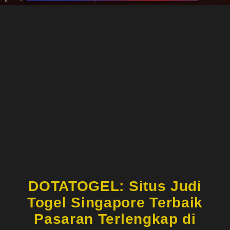
DOTATOGEL: Situs Judi
Togel Singapore Terbaik
Pasaran Terlengkap di