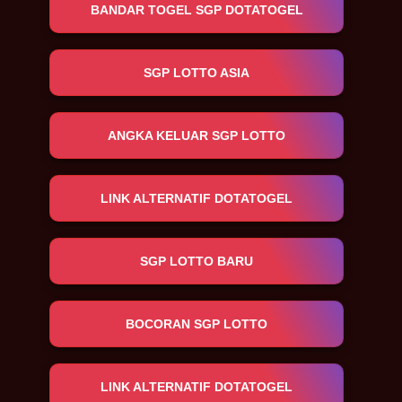
BANDAR TOGEL SGP DOTATOGEL
SGP LOTTO ASIA
ANGKA KELUAR SGP LOTTO
LINK ALTERNATIF DOTATOGEL
SGP LOTTO BARU
BOCORAN SGP LOTTO
LINK ALTERNATIF DOTATOGEL