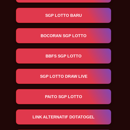
SGP LOTTO BARU
BOCORAN SGP LOTTO
BBFS SGP LOTTO
SGP LOTTO DRAW LIVE
PAITO SGP LOTTO
LINK ALTERNATIF DOTATOGEL