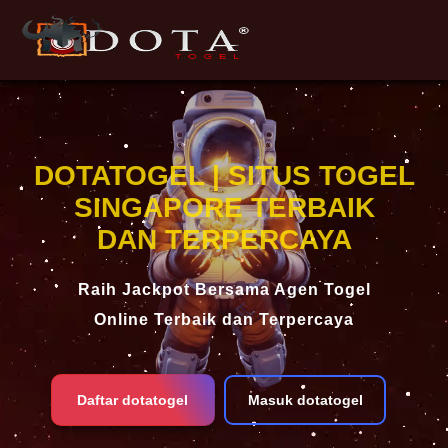
DOTATOGEL | SITUS TOGEL
SINGAPORE TERBAIK
DAN TERPERCAYA
Raih Jackpot Bersama Agen Togel
Online Terbaik dan Terpercaya
Daftar dotatogel
Masuk dotatogel