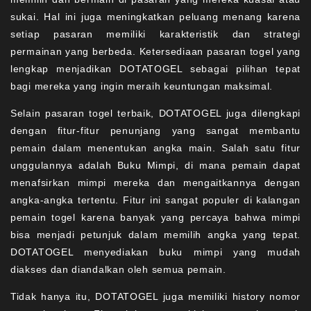
sukai. Hal ini juga meningkatkan peluang menang karena
setiap pasaran memiliki karakteristik dan strategi
permainan yang berbeda. Ketersediaan pasaran togel yang
lengkap menjadikan DOTATOGEL sebagai pilihan tepat
bagi mereka yang ingin meraih keuntungan maksimal.
Selain pasaran togel terbaik, DOTATOGEL juga dilengkapi
dengan fitur-fitur penunjang yang sangat membantu
pemain dalam menentukan angka main. Salah satu fitur
unggulannya adalah Buku Mimpi, di mana pemain dapat
menafsirkan mimpi mereka dan mengaitkannya dengan
angka-angka tertentu. Fitur ini sangat populer di kalangan
pemain togel karena banyak yang percaya bahwa mimpi
bisa menjadi petunjuk dalam memilih angka yang tepat.
DOTATOGEL menyediakan buku mimpi yang mudah
diakses dan diandalkan oleh semua pemain.
Tidak hanya itu, DOTATOGEL juga memiliki history nomor