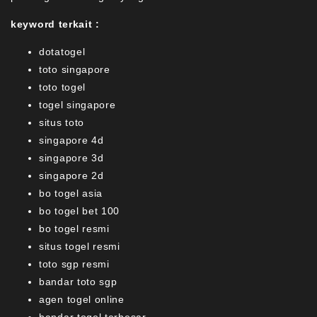
keyword terkait :
dotatogel
toto singapore
toto togel
togel singapore
situs toto
singapore 4d
singapore 3d
singapore 2d
bo togel asia
bo togel bet 100
bo togel resmi
situs togel resmi
toto sgp resmi
bandar toto sgp
agen togel online
bandar togel terbesar