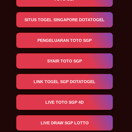
SITUS TOGEL SINGAPORE DOTATOGEL
PENGELUARAN TOTO SGP
SYAIR TOTO SGP
LINK TOGEL SGP DOTATOGEL
LIVE TOTO SGP 4D
LIVE DRAW SGP LOTTO