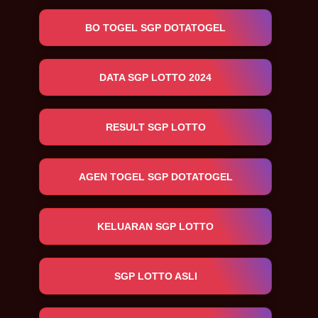
BO TOGEL SGP DOTATOGEL
DATA SGP LOTTO 2024
RESULT SGP LOTTO
AGEN TOGEL SGP DOTATOGEL
KELUARAN SGP LOTTO
SGP LOTTO ASLI