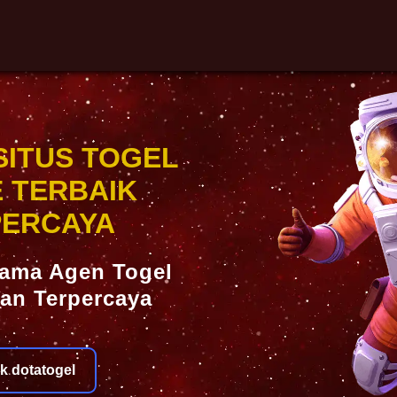
SITUS TOGEL
 TERBAIK
PERCAYA
sama Agen Togel
dan Terpercaya
k dotatogel