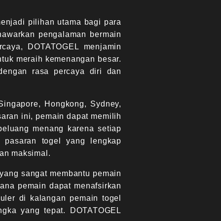
enjadi pilihan utama bagi para
awarkan pengalaman bermain
percaya, DOTATOGEL menjamin
ntuk meraih kemenangan besar.
dengan rasa percaya diri dan
Singapore, Hongkong, Sydney,
aran ini, pemain dapat memilih
 peluang menang karena setiap
an pasaran togel yang lengkap
an maksimal.
ng yang sangat membantu pemain
mana pemain dapat menafsirkan
uler di kalangan pemain togel
angka yang tepat. DOTATOGEL