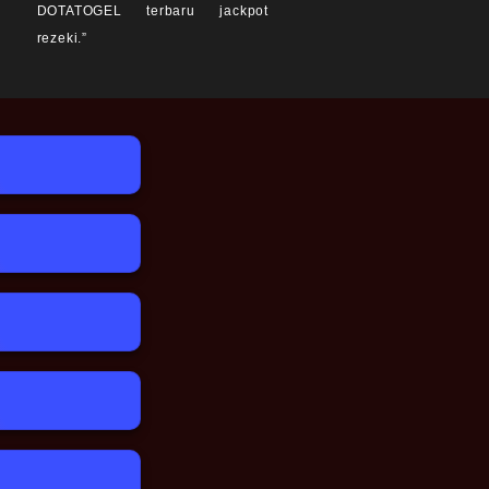
DOTATOGEL terbaru jackpot
rezeki.”