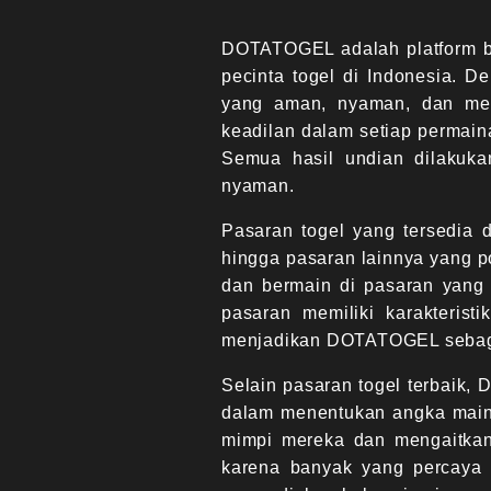
DOTATOGEL adalah platform ban
pecinta togel di Indonesia. D
yang aman, nyaman, dan men
keadilan dalam setiap permai
Semua hasil undian dilakuka
nyaman.
Pasaran togel yang tersedia
hingga pasaran lainnya yang p
dan bermain di pasaran yang 
pasaran memiliki karakterist
menjadikan DOTATOGEL sebagai
Selain pasaran togel terbaik,
dalam menentukan angka main.
mimpi mereka dan mengaitkann
karena banyak yang percaya