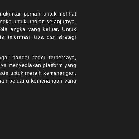
ungkinkan pemain untuk melihat
gka untuk undian selanjutnya.
pola angka yang keluar. Untuk
informasi, tips, dan strategi
gai bandar togel terpercaya,
anya menyediakan platform yang
ain untuk meraih kemenangan.
ngan peluang kemenangan yang