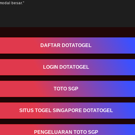
modal besar.”
DAFTAR DOTATOGEL
LOGIN DOTATOGEL
TOTO SGP
SITUS TOGEL SINGAPORE DOTATOGEL
PENGELUARAN TOTO SGP