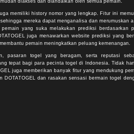
mudah diakses dan diandalkan oleh semua pemain.
ga memiliki history nomor yang lengkap. Fitur ini mem
a sehingga mereka dapat menganalisa dan merumuskan an
i pemain yang suka melakukan prediksi berdasarkan 
TOGEL juga menawarkan website prediksi yang berisi 
pat membantu pemain meningkatkan peluang kemenangan.
n, pasaran togel yang beragam, serta reputasi seba
ang tepat bagi para pecinta togel di Indonesia. Tidak h
GEL juga memberikan banyak fitur yang mendukung pem
an DOTATOGEL dan rasakan sensasi bermain togel de