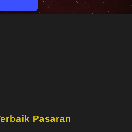
erbaik Pasaran