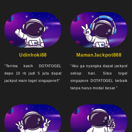
Udinhoki88
MamanJackpot888
“Terima kasih DOTATOGEL
“Aku ga nyangka dapat jackpot
depo 10 rb jadi 5 juta dapat
setiap hari. Situs togel
jackpot main togel singapore!!”
singapore DOTATOGEL terbaik
tanpa harus modal besar.”