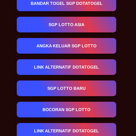
BANDAR TOGEL SGP DOTATOGEL
SGP LOTTO ASIA
ANGKA KELUAR SGP LOTTO
LINK ALTERNATIF DOTATOGEL
SGP LOTTO BARU
BOCORAN SGP LOTTO
LINK ALTERNATIF DOTATOGEL