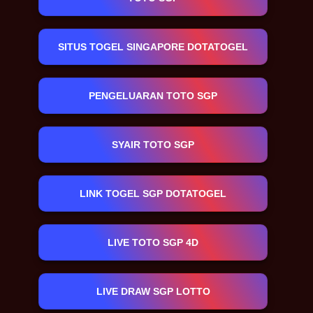
SITUS TOGEL SINGAPORE DOTATOGEL
PENGELUARAN TOTO SGP
SYAIR TOTO SGP
LINK TOGEL SGP DOTATOGEL
LIVE TOTO SGP 4D
LIVE DRAW SGP LOTTO