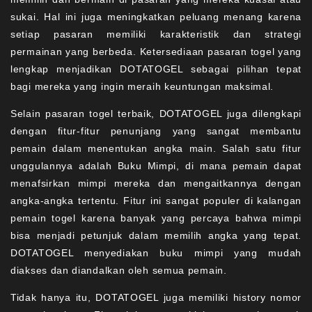
sukai. Hal ini juga meningkatkan peluang menang karena
setiap pasaran memiliki karakteristik dan strategi
permainan yang berbeda. Ketersediaan pasaran togel yang
lengkap menjadikan DOTATOGEL sebagai pilihan tepat
bagi mereka yang ingin meraih keuntungan maksimal.
Selain pasaran togel terbaik, DOTATOGEL juga dilengkapi
dengan fitur-fitur penunjang yang sangat membantu
pemain dalam menentukan angka main. Salah satu fitur
unggulannya adalah Buku Mimpi, di mana pemain dapat
menafsirkan mimpi mereka dan mengaitkannya dengan
angka-angka tertentu. Fitur ini sangat populer di kalangan
pemain togel karena banyak yang percaya bahwa mimpi
bisa menjadi petunjuk dalam memilih angka yang tepat.
DOTATOGEL menyediakan buku mimpi yang mudah
diakses dan diandalkan oleh semua pemain.
Tidak hanya itu, DOTATOGEL juga memiliki history nomor