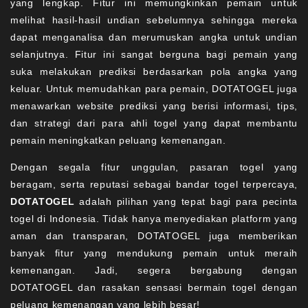
yang lengkap. Fitur ini memungkinkan pemain untuk
melihat hasil-hasil undian sebelumnya sehingga mereka
dapat menganalisa dan merumuskan angka untuk undian
selanjutnya. Fitur ini sangat berguna bagi pemain yang
suka melakukan prediksi berdasarkan pola angka yang
keluar. Untuk memudahkan para pemain, DOTATOGEL juga
menawarkan website prediksi yang berisi informasi, tips,
dan strategi dari para ahli togel yang dapat membantu
pemain meningkatkan peluang kemenangan.
Dengan segala fitur unggulan, pasaran togel yang
beragam, serta reputasi sebagai bandar togel terpercaya,
DOTATOGEL
adalah pilihan yang tepat bagi para pecinta
togel di Indonesia. Tidak hanya menyediakan platform yang
aman dan transparan, DOTATOGEL juga memberikan
banyak fitur yang mendukung pemain untuk meraih
kemenangan. Jadi, segera bergabung dengan
DOTATOGEL dan rasakan sensasi bermain togel dengan
peluang kemenangan yang lebih besar!