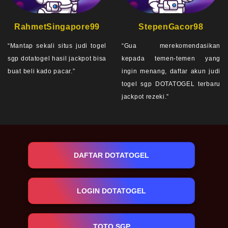
RahmetSingapore99
StepenGacor98
“Mantap sekali situs judi togel
“Gua merekomendasikan
sgp dotatogel hasil jackpot bisa
kepada temen-temen yang
buat beli kado pacar.”
ingin menang, daftar akun judi
togel sgp DOTATOGEL terbaru
jackpot rezeki.”
DAFTAR DOTATOGEL
LOGIN DOTATOGEL
TOTO SGP