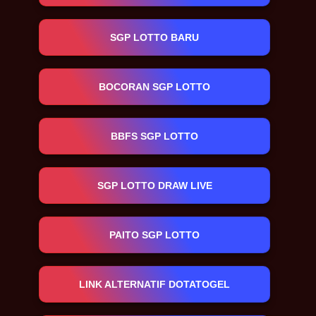
SGP LOTTO BARU
BOCORAN SGP LOTTO
BBFS SGP LOTTO
SGP LOTTO DRAW LIVE
PAITO SGP LOTTO
LINK ALTERNATIF DOTATOGEL