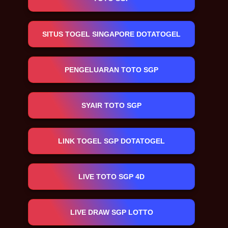
SITUS TOGEL SINGAPORE DOTATOGEL
PENGELUARAN TOTO SGP
SYAIR TOTO SGP
LINK TOGEL SGP DOTATOGEL
LIVE TOTO SGP 4D
LIVE DRAW SGP LOTTO