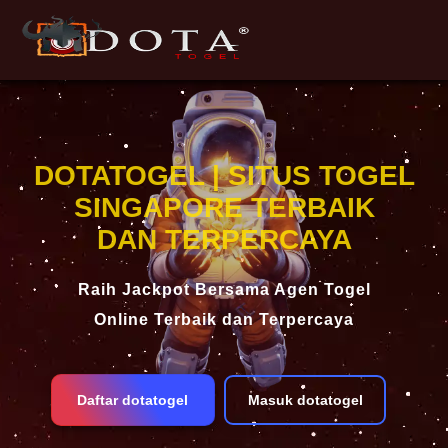
DOTATOGEL | SITUS TOGEL
SINGAPORE TERBAIK
DAN TERPERCAYA
Raih Jackpot Bersama Agen Togel
Online Terbaik dan Terpercaya
Daftar dotatogel
Masuk dotatogel