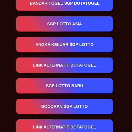
BANDAR TOGEL SGP DOTATOGEL
SGP LOTTO ASIA
ANGKA KELUAR SGP LOTTO
LINK ALTERNATIF DOTATOGEL
SGP LOTTO BARU
BOCORAN SGP LOTTO
LINK ALTERNATIF DOTATOGEL