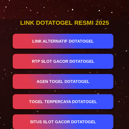
LINK DOTATOGEL RESMI 2025
LINK ALTERNATIF DOTATOGEL
RTP SLOT GACOR DOTATOGEL
AGEN TOGEL DOTATOGEL
TOGEL TERPERCAYA DOTATOGEL
SITUS SLOT GACOR DOTATOGEL