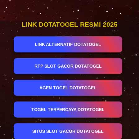
LINK DOTATOGEL RESMI 2025
LINK ALTERNATIF DOTATOGEL
RTP SLOT GACOR DOTATOGEL
AGEN TOGEL DOTATOGEL
TOGEL TERPERCAYA DOTATOGEL
SITUS SLOT GACOR DOTATOGEL