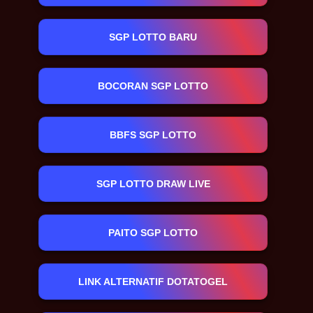
SGP LOTTO BARU
BOCORAN SGP LOTTO
BBFS SGP LOTTO
SGP LOTTO DRAW LIVE
PAITO SGP LOTTO
LINK ALTERNATIF DOTATOGEL