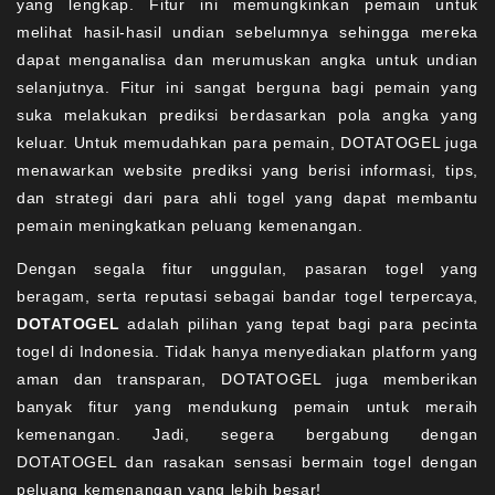
yang lengkap. Fitur ini memungkinkan pemain untuk
melihat hasil-hasil undian sebelumnya sehingga mereka
dapat menganalisa dan merumuskan angka untuk undian
selanjutnya. Fitur ini sangat berguna bagi pemain yang
suka melakukan prediksi berdasarkan pola angka yang
keluar. Untuk memudahkan para pemain, DOTATOGEL juga
menawarkan website prediksi yang berisi informasi, tips,
dan strategi dari para ahli togel yang dapat membantu
pemain meningkatkan peluang kemenangan.
Dengan segala fitur unggulan, pasaran togel yang
beragam, serta reputasi sebagai bandar togel terpercaya,
DOTATOGEL
adalah pilihan yang tepat bagi para pecinta
togel di Indonesia. Tidak hanya menyediakan platform yang
aman dan transparan, DOTATOGEL juga memberikan
banyak fitur yang mendukung pemain untuk meraih
kemenangan. Jadi, segera bergabung dengan
DOTATOGEL dan rasakan sensasi bermain togel dengan
peluang kemenangan yang lebih besar!