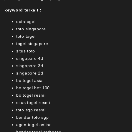
keyword terkait :
dotatogel
toto singapore
toto togel
togel singapore
situs toto
singapore 4d
singapore 3d
singapore 2d
bo togel asia
bo togel bet 100
bo togel resmi
situs togel resmi
toto sgp resmi
bandar toto sgp
agen togel online
bandar togel terbesar