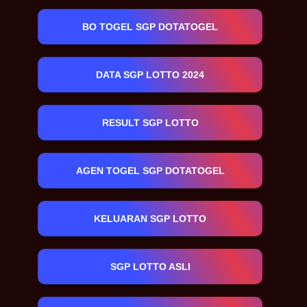
BO TOGEL SGP DOTATOGEL
DATA SGP LOTTO 2024
RESULT SGP LOTTO
AGEN TOGEL SGP DOTATOGEL
KELUARAN SGP LOTTO
SGP LOTTO ASLI