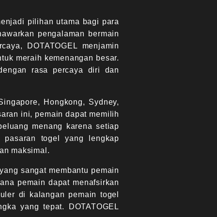
enjadi pilihan utama bagi para
awarkan pengalaman bermain
percaya, DOTATOGEL menjamin
ntuk meraih kemenangan besar.
dengan rasa percaya diri dan
Singapore, Hongkong, Sydney,
aran ini, pemain dapat memilih
 peluang menang karena setiap
an pasaran togel yang lengkap
an maksimal.
ng yang sangat membantu pemain
mana pemain dapat menafsirkan
uler di kalangan pemain togel
angka yang tepat. DOTATOGEL