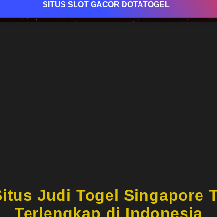
SITUS SLOT GACOR DOTATOGEL
tus Judi Togel Singapore T
Terlengkap di Indonesia