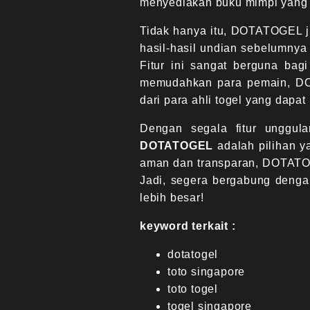
menyediakan buku mimpi yang 
Tidak hanya itu, DOTATOGEL ju
hasil-hasil undian sebelumny
Fitur ini sangat berguna bag
memudahkan para pemain, DOTA
dari para ahli togel yang da
Dengan segala fitur unggula
DOTATOGEL
adalah pilihan y
aman dan transparan, DOTATO
Jadi, segera bergabung deng
lebih besar!
keyword terkait :
dotatogel
toto singapore
toto togel
togel singapore