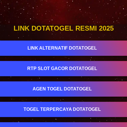
LINK DOTATOGEL RESMI 2025
LINK ALTERNATIF DOTATOGEL
RTP SLOT GACOR DOTATOGEL
AGEN TOGEL DOTATOGEL
TOGEL TERPERCAYA DOTATOGEL