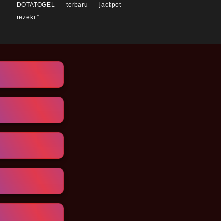
DOTATOGEL terbaru jackpot
rezeki.”