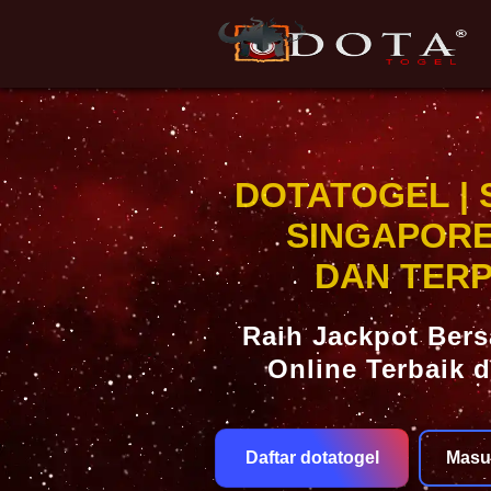
DOTATOGEL | 
SINGAPORE
DAN TER
Raih Jackpot Ber
Online Terbaik 
Daftar dotatogel
Masu