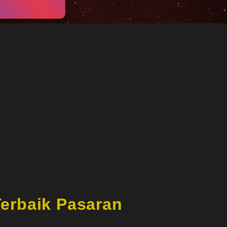
erbaik Pasaran