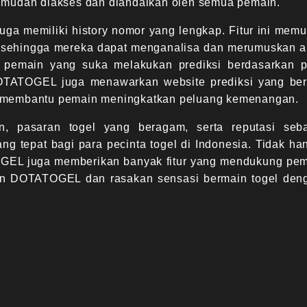
mudah diakses dan diandalkan oleh semua pemain.
ga memiliki history nomor yang lengkap. Fitur ini mem
a sehingga mereka dapat menganalisa dan merumuskan an
i pemain yang suka melakukan prediksi berdasarkan 
TOGEL juga menawarkan website prediksi yang berisi 
pat membantu pemain meningkatkan peluang kemenangan.
n, pasaran togel yang beragam, serta reputasi seba
ang tepat bagi para pecinta togel di Indonesia. Tidak h
GEL juga memberikan banyak fitur yang mendukung pem
an DOTATOGEL dan rasakan sensasi bermain togel de