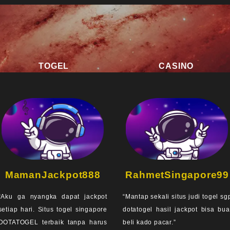
TOGEL
CASINO
MamanJackpot888
RahmetSingapore99
“Aku ga nyangka dapat jackpot
“Mantap sekali situs judi togel sg
setiap hari. Situs togel singapore
dotatogel hasil jackpot bisa bua
DOTATOGEL terbaik tanpa harus
beli kado pacar.”