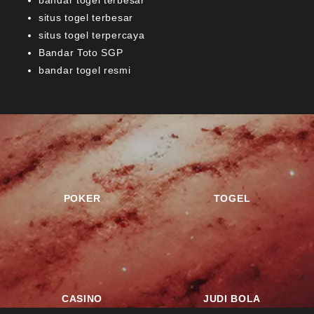
situs togel terbesar
situs togel terpercaya
Bandar Toto SGP
bandar togel resmi
POKER
TOGEL
CASINO
JUDI BOLA