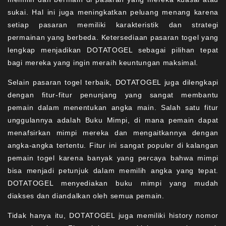
sukai. Hal ini juga meningkatkan peluang menang karena
setiap pasaran memiliki karakteristik dan strategi
permainan yang berbeda. Ketersediaan pasaran togel yang
lengkap menjadikan DOTATOGEL sebagai pilihan tepat
bagi mereka yang ingin meraih keuntungan maksimal.
Selain pasaran togel terbaik, DOTATOGEL juga dilengkapi
dengan fitur-fitur penunjang yang sangat membantu
pemain dalam menentukan angka main. Salah satu fitur
unggulannya adalah Buku Mimpi, di mana pemain dapat
menafsirkan mimpi mereka dan mengaitkannya dengan
angka-angka tertentu. Fitur ini sangat populer di kalangan
pemain togel karena banyak yang percaya bahwa mimpi
bisa menjadi petunjuk dalam memilih angka yang tepat.
DOTATOGEL menyediakan buku mimpi yang mudah
diakses dan diandalkan oleh semua pemain.
Tidak hanya itu, DOTATOGEL juga memiliki history nomor