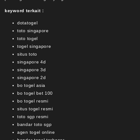
keyword terkait :
dotatogel
toto singapore
toto togel
togel singapore
situs toto
singapore 4d
singapore 3d
singapore 2d
bo togel asia
bo togel bet 100
bo togel resmi
situs togel resmi
toto sgp resmi
bandar toto sgp
agen togel online
bandar togel terbesar