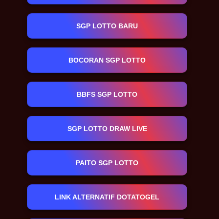
SGP LOTTO BARU
BOCORAN SGP LOTTO
BBFS SGP LOTTO
SGP LOTTO DRAW LIVE
PAITO SGP LOTTO
LINK ALTERNATIF DOTATOGEL