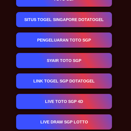
SITUS TOGEL SINGAPORE DOTATOGEL
PENGELUARAN TOTO SGP
SYAIR TOTO SGP
LINK TOGEL SGP DOTATOGEL
LIVE TOTO SGP 4D
LIVE DRAW SGP LOTTO