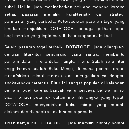
sukai. Hal ini juga meningkatkan peluang menang karena
setiap pasaran memiliki karakteristik dan strategi
permainan yang berbeda. Ketersediaan pasaran togel yang
lengkap menjadikan DOTATOGEL sebagai pilihan tepat
bagi mereka yang ingin meraih keuntungan maksimal.
Selain pasaran togel terbaik, DOTATOGEL juga dilengkapi
dengan fitur-fitur penunjang yang sangat membantu
pemain dalam menentukan angka main. Salah satu fitur
unggulannya adalah Buku Mimpi, di mana pemain dapat
menafsirkan mimpi mereka dan mengaitkannya dengan
angka-angka tertentu. Fitur ini sangat populer di kalangan
pemain togel karena banyak yang percaya bahwa mimpi
bisa menjadi petunjuk dalam memilih angka yang tepat.
DOTATOGEL menyediakan buku mimpi yang mudah
diakses dan diandalkan oleh semua pemain.
Tidak hanya itu, DOTATOGEL juga memiliki history nomor