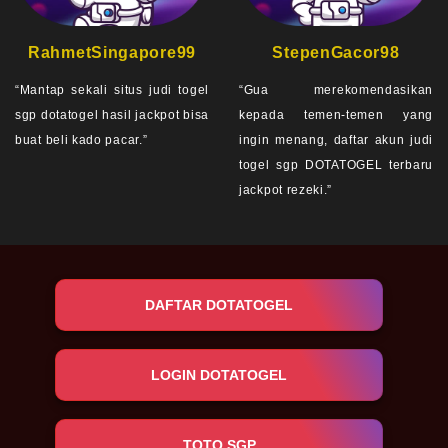
RahmetSingapore99
StepenGacor98
“Mantap sekali situs judi togel
“Gua merekomendasikan
sgp dotatogel hasil jackpot bisa
kepada temen-temen yang
buat beli kado pacar.”
ingin menang, daftar akun judi
togel sgp DOTATOGEL terbaru
jackpot rezeki.”
DAFTAR DOTATOGEL
LOGIN DOTATOGEL
TOTO SGP