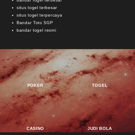
situs togel terbesar
situs togel terpercaya
Bandar Toto SGP
bandar togel resmi
POKER
TOGEL
CASINO
JUDI BOLA