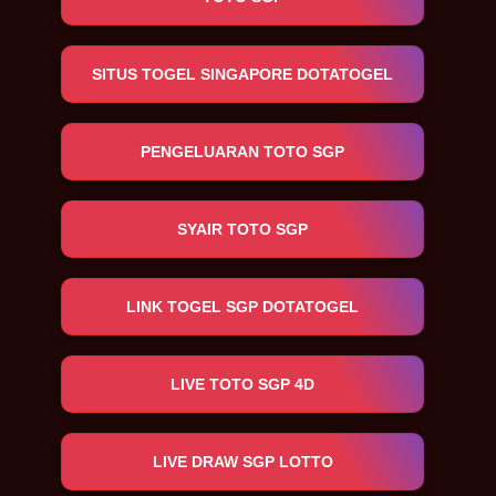
SITUS TOGEL SINGAPORE DOTATOGEL
PENGELUARAN TOTO SGP
SYAIR TOTO SGP
LINK TOGEL SGP DOTATOGEL
LIVE TOTO SGP 4D
LIVE DRAW SGP LOTTO