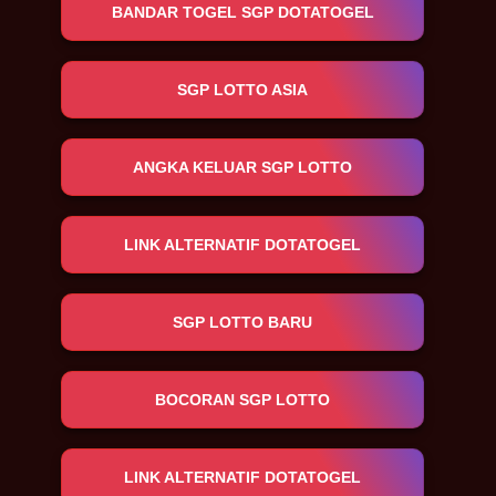
BANDAR TOGEL SGP DOTATOGEL
SGP LOTTO ASIA
ANGKA KELUAR SGP LOTTO
LINK ALTERNATIF DOTATOGEL
SGP LOTTO BARU
BOCORAN SGP LOTTO
LINK ALTERNATIF DOTATOGEL