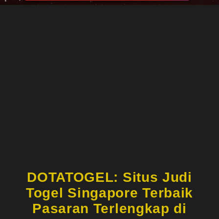
DOTATOGEL: Situs Judi
Togel Singapore Terbaik
Pasaran Terlengkap di