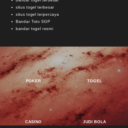
situs togel terbesar
situs togel terpercaya
Bandar Toto SGP
bandar togel resmi
POKER
TOGEL
CASINO
JUDI BOLA