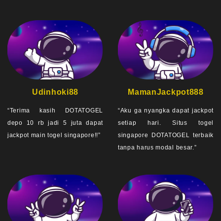
Udinhoki88
MamanJackpot888
“Terima kasih DOTATOGEL
“Aku ga nyangka dapat jackpot
depo 10 rb jadi 5 juta dapat
setiap hari. Situs togel
jackpot main togel singapore!!”
singapore DOTATOGEL terbaik
tanpa harus modal besar.”