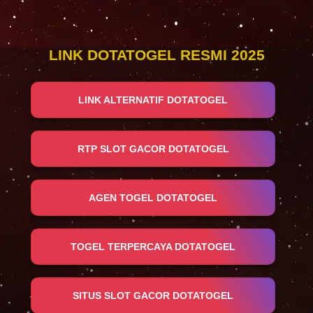
LINK DOTATOGEL RESMI 2025
LINK ALTERNATIF DOTATOGEL
RTP SLOT GACOR DOTATOGEL
AGEN TOGEL DOTATOGEL
TOGEL TERPERCAYA DOTATOGEL
SITUS SLOT GACOR DOTATOGEL