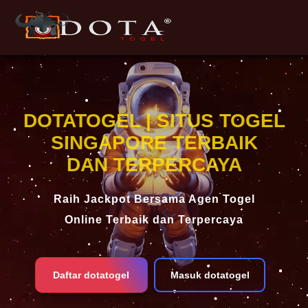
DOTATOGEL | SITUS TOGEL
SINGAPORE TERBAIK
DAN TERPERCAYA
Raih Jackpot Bersama Agen Togel
Online Terbaik dan Terpercaya
Daftar dotatogel
Masuk dotatogel