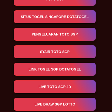
SITUS TOGEL SINGAPORE DOTATOGEL
PENGELUARAN TOTO SGP
SYAIR TOTO SGP
LINK TOGEL SGP DOTATOGEL
LIVE TOTO SGP 4D
LIVE DRAW SGP LOTTO