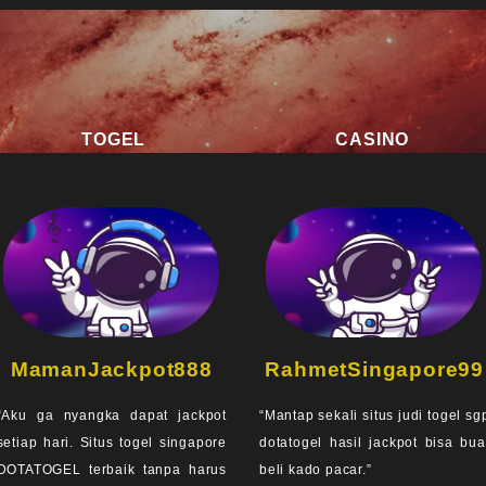
TOGEL
CASINO
MamanJackpot888
RahmetSingapore99
“Aku ga nyangka dapat jackpot
“Mantap sekali situs judi togel sg
setiap hari. Situs togel singapore
dotatogel hasil jackpot bisa bua
DOTATOGEL terbaik tanpa harus
beli kado pacar.”