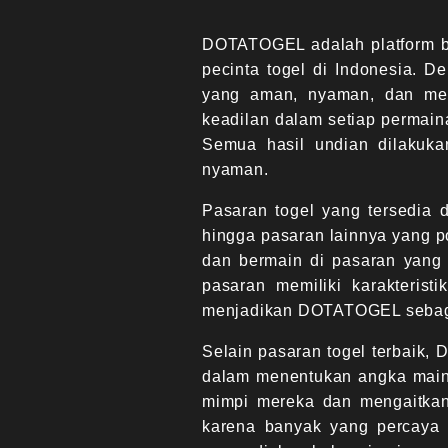
DOTATOGEL adalah platform ban
pecinta togel di Indonesia. D
yang aman, nyaman, dan men
keadilan dalam setiap permai
Semua hasil undian dilakuka
nyaman.
Pasaran togel yang tersedia
hingga pasaran lainnya yang p
dan bermain di pasaran yang 
pasaran memiliki karakterist
menjadikan DOTATOGEL sebagai
Selain pasaran togel terbaik,
dalam menentukan angka main.
mimpi mereka dan mengaitkann
karena banyak yang percaya