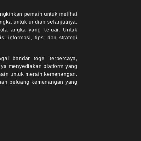
ungkinkan pemain untuk melihat
gka untuk undian selanjutnya.
pola angka yang keluar. Untuk
informasi, tips, dan strategi
gai bandar togel terpercaya,
anya menyediakan platform yang
ain untuk meraih kemenangan.
ngan peluang kemenangan yang