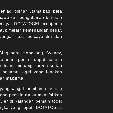
enjadi pilihan utama bagi para
awarkan pengalaman bermain
percaya, DOTATOGEL menjamin
ntuk meraih kemenangan besar.
dengan rasa percaya diri dan
Singapore, Hongkong, Sydney,
aran ini, pemain dapat memilih
 peluang menang karena setiap
an pasaran togel yang lengkap
an maksimal.
ng yang sangat membantu pemain
mana pemain dapat menafsirkan
uler di kalangan pemain togel
angka yang tepat. DOTATOGEL