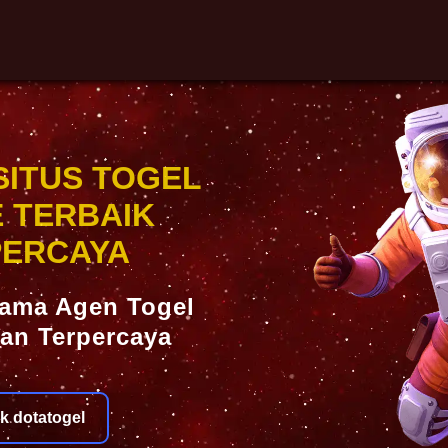
SITUS TOGEL
 TERBAIK
PERCAYA
sama Agen Togel
dan Terpercaya
k dotatogel