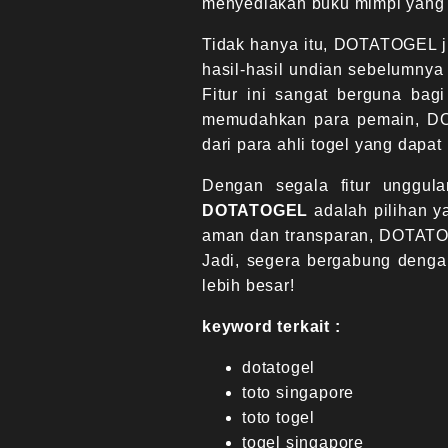
menyediakan buku mimpi yang 
Tidak hanya itu, DOTATOGEL ju
hasil-hasil undian sebelumny
Fitur ini sangat berguna bag
memudahkan para pemain, DOTA
dari para ahli togel yang da
Dengan segala fitur unggula
DOTATOGEL
adalah pilihan y
aman dan transparan, DOTATO
Jadi, segera bergabung deng
lebih besar!
keyword terkait :
dotatogel
toto singapore
toto togel
togel singapore