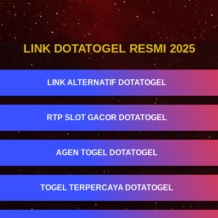
LINK DOTATOGEL RESMI 2025
LINK ALTERNATIF DOTATOGEL
RTP SLOT GACOR DOTATOGEL
AGEN TOGEL DOTATOGEL
TOGEL TERPERCAYA DOTATOGEL