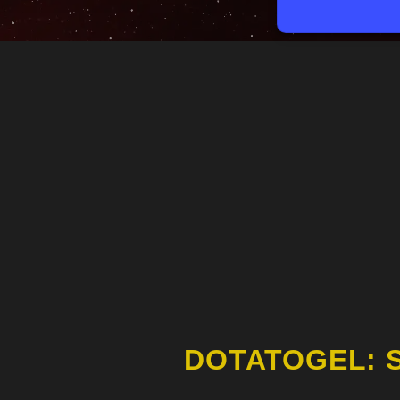
DOTATOGEL: Si