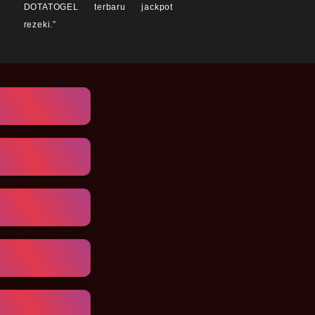
DOTATOGEL terbaru jackpot
rezeki.”