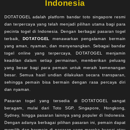
Indonesia
DOTATOGEL adalah platform bandar toto singapore resmi
dan terpercaya yang telah menjadi pilihan utama bagi para
pecinta togel di Indonesia. Dengan berbagai pasaran togel
terbaik,
DOTATOGEL
menawarkan pengalaman bermain
yang aman, nyaman, dan menyenangkan. Sebagai bandar
togel online yang terpercaya, DOTATOGEL menjamin
keadilan dalam setiap permainan, memberikan peluang
yang besar bagi para pemain untuk meraih kemenangan
besar. Semua hasil undian dilakukan secara transparan,
sehingga pemain bisa bermain dengan rasa percaya diri
dan nyaman.
Pasaran togel yang tersedia di DOTATOGEL sangat
beragam, mulai dari Toto SGP, Singapore, Hongkong,
Sydney, hingga pasaran lainnya yang populer di Indonesia.
Dengan adanya berbagai pilihan pasaran ini, pemain dapat
memilih dan bermain di pasaran yang mereka kuasai atau