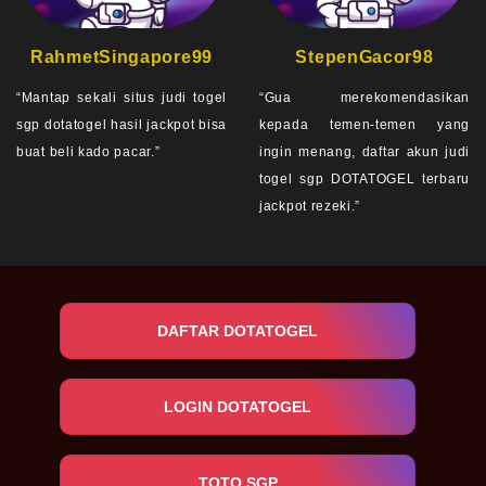
RahmetSingapore99
StepenGacor98
“Mantap sekali situs judi togel
“Gua merekomendasikan
sgp dotatogel hasil jackpot bisa
kepada temen-temen yang
buat beli kado pacar.”
ingin menang, daftar akun judi
togel sgp DOTATOGEL terbaru
jackpot rezeki.”
DAFTAR DOTATOGEL
LOGIN DOTATOGEL
TOTO SGP