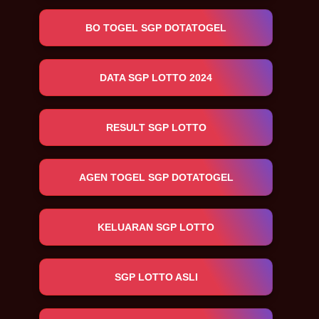
BO TOGEL SGP DOTATOGEL
DATA SGP LOTTO 2024
RESULT SGP LOTTO
AGEN TOGEL SGP DOTATOGEL
KELUARAN SGP LOTTO
SGP LOTTO ASLI