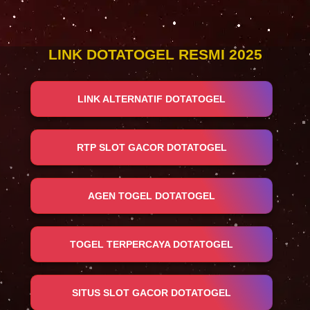
LINK DOTATOGEL RESMI 2025
LINK ALTERNATIF DOTATOGEL
RTP SLOT GACOR DOTATOGEL
AGEN TOGEL DOTATOGEL
TOGEL TERPERCAYA DOTATOGEL
SITUS SLOT GACOR DOTATOGEL