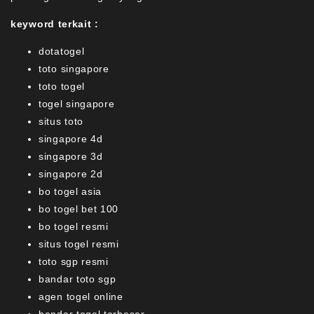
keyword terkait :
dotatogel
toto singapore
toto togel
togel singapore
situs toto
singapore 4d
singapore 3d
singapore 2d
bo togel asia
bo togel bet 100
bo togel resmi
situs togel resmi
toto sgp resmi
bandar toto sgp
agen togel online
bandar togel terbesar