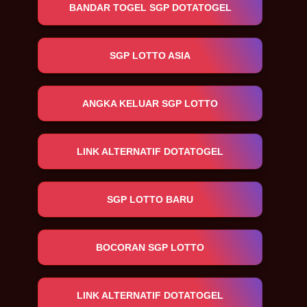
BANDAR TOGEL SGP DOTATOGEL
SGP LOTTO ASIA
ANGKA KELUAR SGP LOTTO
LINK ALTERNATIF DOTATOGEL
SGP LOTTO BARU
BOCORAN SGP LOTTO
LINK ALTERNATIF DOTATOGEL