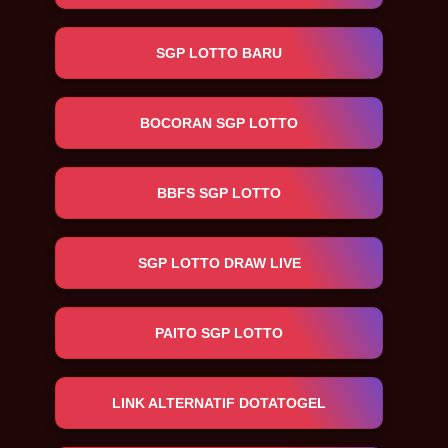
SGP LOTTO BARU
BOCORAN SGP LOTTO
BBFS SGP LOTTO
SGP LOTTO DRAW LIVE
PAITO SGP LOTTO
LINK ALTERNATIF DOTATOGEL