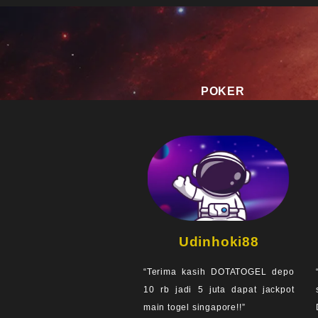
POKER
Udinhoki88
“Terima kasih DOTATOGEL depo
10 rb jadi 5 juta dapat jackpot
main togel singapore!!”