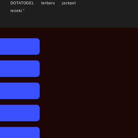
DOTATOGEL terbaru jackpot
rezeki.”