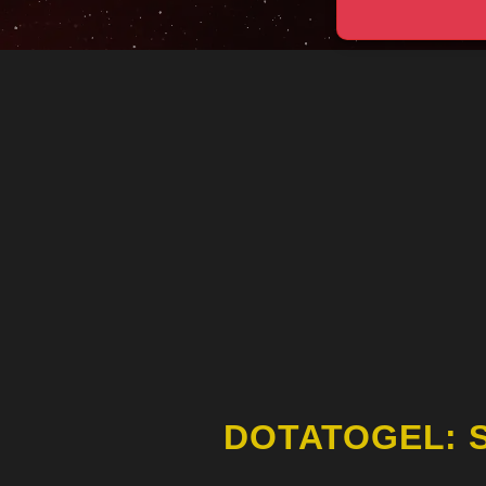
DOTATOGEL: Si