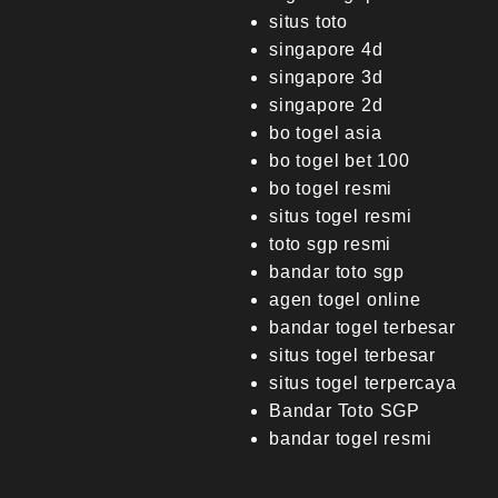
situs toto
singapore 4d
singapore 3d
singapore 2d
bo togel asia
bo togel bet 100
bo togel resmi
situs togel resmi
toto sgp resmi
bandar toto sgp
agen togel online
bandar togel terbesar
situs togel terbesar
situs togel terpercaya
Bandar Toto SGP
bandar togel resmi