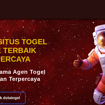
SITUS TOGEL
 TERBAIK
PERCAYA
sama Agen Togel
dan Terpercaya
k dotatogel