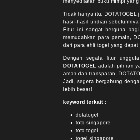
menyediakan buku mimpi yang 
Tidak hanya itu, DOTATOGEL ju
hasil-hasil undian sebelumny
Fitur ini sangat berguna bag
memudahkan para pemain, DOTA
dari para ahli togel yang da
Dengan segala fitur unggula
DOTATOGEL
adalah pilihan y
aman dan transparan, DOTATO
Jadi, segera bergabung deng
lebih besar!
keyword terkait :
dotatogel
toto singapore
toto togel
togel singapore