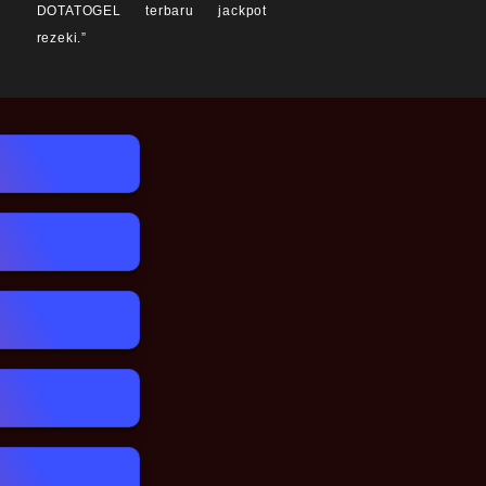
DOTATOGEL terbaru jackpot
rezeki.”