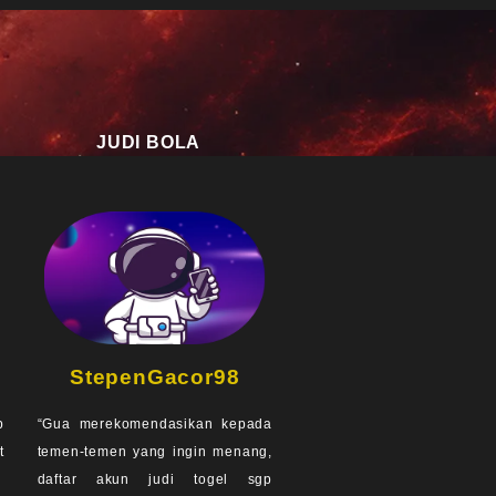
JUDI BOLA
StepenGacor98
p
“Gua merekomendasikan kepada
t
temen-temen yang ingin menang,
daftar akun judi togel sgp