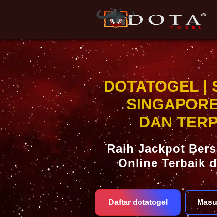
DOTATOGEL | 
SINGAPORE
DAN TER
Raih Jackpot Ber
Online Terbaik 
Daftar dotatogel
Masu