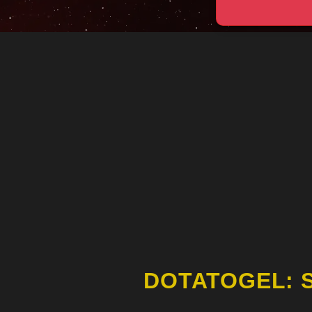
DOTATOGEL: Si