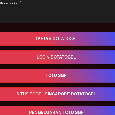
modal besar.”
DAFTAR DOTATOGEL
LOGIN DOTATOGEL
TOTO SGP
SITUS TOGEL SINGAPORE DOTATOGEL
PENGELUARAN TOTO SGP