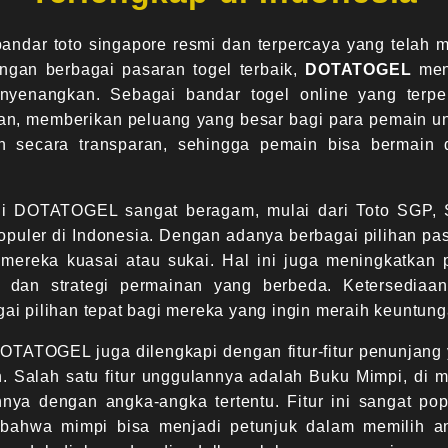
dar toto singapore resmi dan terpercaya yang telah m
engan berbagai pasaran togel terbaik,
DOTATOGEL
men
yenangkan. Sebagai bandar togel online yang ter
nan, memberikan peluang yang besar bagi para pemain u
n secara transparan, sehingga pemain bisa bermain 
 di DOTATOGEL sangat beragam, mulai dari Toto SGP, 
opuler di Indonesia. Dengan adanya berbagai pilihan pas
mereka kuasai atau sukai. Hal ini juga meningkatkan
ik dan strategi permainan yang berbeda. Ketersedia
 pilihan tepat bagi mereka yang ingin meraih keuntung
 DOTATOGEL juga dilengkapi dengan fitur-fitur penunja
 Salah satu fitur unggulannya adalah Buku Mimpi, di 
ya dengan angka-angka tertentu. Fitur ini sangat pop
 bahwa mimpi bisa menjadi petunjuk dalam memilih 