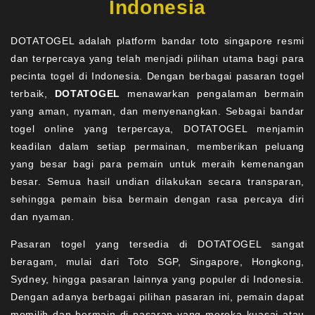
Indonesia
DOTATOGEL adalah platform bandar toto singapore resmi
dan terpercaya yang telah menjadi pilihan utama bagi para
pecinta togel di Indonesia. Dengan berbagai pasaran togel
terbaik,
DOTATOGEL
menawarkan pengalaman bermain
yang aman, nyaman, dan menyenangkan. Sebagai bandar
togel online yang terpercaya, DOTATOGEL menjamin
keadilan dalam setiap permainan, memberikan peluang
yang besar bagi para pemain untuk meraih kemenangan
besar. Semua hasil undian dilakukan secara transparan,
sehingga pemain bisa bermain dengan rasa percaya diri
dan nyaman.
Pasaran togel yang tersedia di DOTATOGEL sangat
beragam, mulai dari Toto SGP, Singapore, Hongkong,
Sydney, hingga pasaran lainnya yang populer di Indonesia.
Dengan adanya berbagai pilihan pasaran ini, pemain dapat
memilih dan bermain di pasaran yang mereka kuasai atau