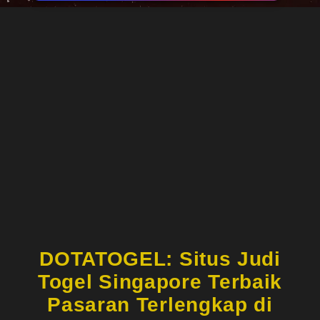
DOTATOGEL: Situs Judi
Togel Singapore Terbaik
Pasaran Terlengkap di