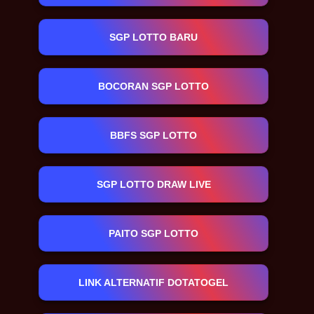
SGP LOTTO BARU
BOCORAN SGP LOTTO
BBFS SGP LOTTO
SGP LOTTO DRAW LIVE
PAITO SGP LOTTO
LINK ALTERNATIF DOTATOGEL