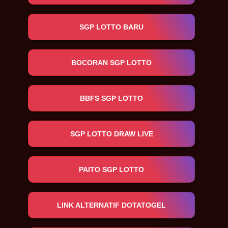
SGP LOTTO BARU
BOCORAN SGP LOTTO
BBFS SGP LOTTO
SGP LOTTO DRAW LIVE
PAITO SGP LOTTO
LINK ALTERNATIF DOTATOGEL