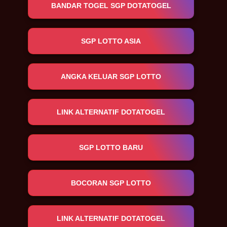
BANDAR TOGEL SGP DOTATOGEL
SGP LOTTO ASIA
ANGKA KELUAR SGP LOTTO
LINK ALTERNATIF DOTATOGEL
SGP LOTTO BARU
BOCORAN SGP LOTTO
LINK ALTERNATIF DOTATOGEL