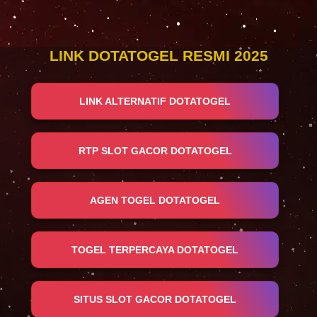
LINK DOTATOGEL RESMI 2025
LINK ALTERNATIF DOTATOGEL
RTP SLOT GACOR DOTATOGEL
AGEN TOGEL DOTATOGEL
TOGEL TERPERCAYA DOTATOGEL
SITUS SLOT GACOR DOTATOGEL