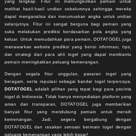
yang lengkap. Fitur ini memungkinkan pemain untuk
melihat hasil-hasil undian sebelumnya sehingga mereka
dapat menganalisa dan merumuskan angka untuk undian
selanjutnya. Fitur ini sangat berguna bagi pemain yang
suka melakukan prediksi berdasarkan pola angka yang
keluar. Untuk memudahkan para pemain, DOTATOGEL juga
menawarkan website prediksi yang berisi informasi, tips,
dan strategi dari para ahli togel yang dapat membantu
pemain meningkatkan peluang kemenangan.
Dengan segala fitur unggulan, pasaran togel yang
beragam, serta reputasi sebagai bandar togel terpercaya,
DOTATOGEL
adalah pilihan yang tepat bagi para pecinta
togel di Indonesia. Tidak hanya menyediakan platform yang
aman dan transparan, DOTATOGEL juga memberikan
banyak fitur yang mendukung pemain untuk meraih
kemenangan. Jadi, segera bergabung dengan
DOTATOGEL dan rasakan sensasi bermain togel dengan
peluang kemenangan yang lebih besar!