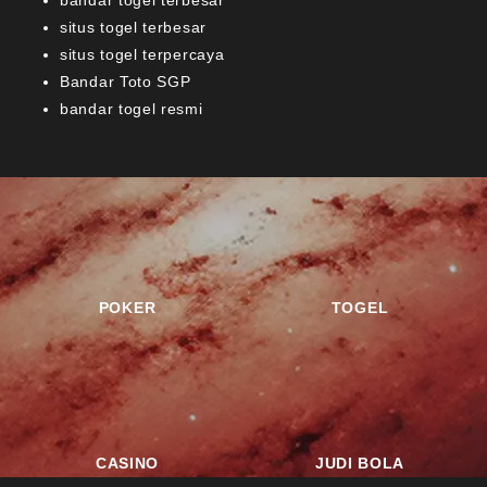
situs togel terbesar
situs togel terpercaya
Bandar Toto SGP
bandar togel resmi
POKER
TOGEL
CASINO
JUDI BOLA