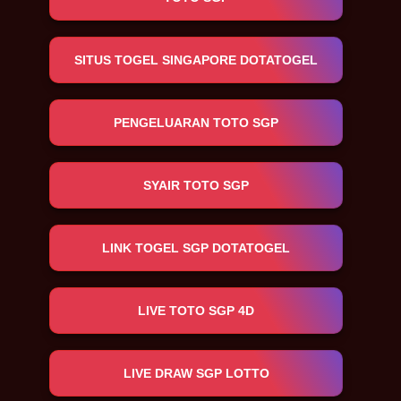
SITUS TOGEL SINGAPORE DOTATOGEL
PENGELUARAN TOTO SGP
SYAIR TOTO SGP
LINK TOGEL SGP DOTATOGEL
LIVE TOTO SGP 4D
LIVE DRAW SGP LOTTO