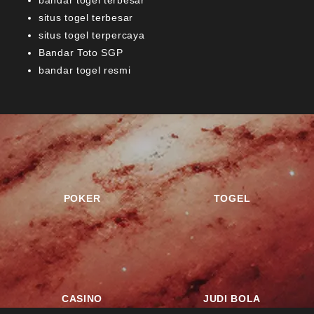
situs togel terbesar
situs togel terpercaya
Bandar Toto SGP
bandar togel resmi
POKER
TOGEL
CASINO
JUDI BOLA