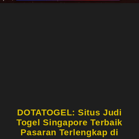
DOTATOGEL: Situs Judi
Togel Singapore Terbaik
Pasaran Terlengkap di