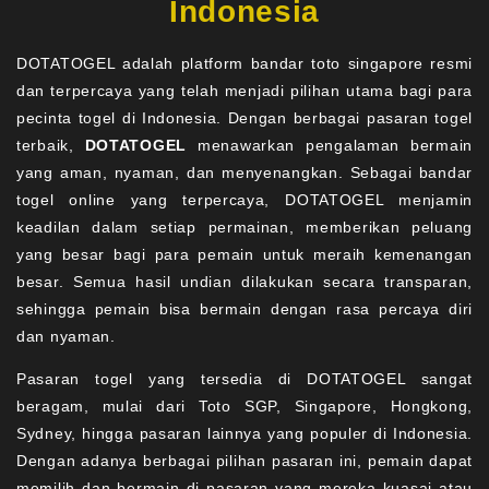
Indonesia
DOTATOGEL adalah platform bandar toto singapore resmi
dan terpercaya yang telah menjadi pilihan utama bagi para
pecinta togel di Indonesia. Dengan berbagai pasaran togel
terbaik,
DOTATOGEL
menawarkan pengalaman bermain
yang aman, nyaman, dan menyenangkan. Sebagai bandar
togel online yang terpercaya, DOTATOGEL menjamin
keadilan dalam setiap permainan, memberikan peluang
yang besar bagi para pemain untuk meraih kemenangan
besar. Semua hasil undian dilakukan secara transparan,
sehingga pemain bisa bermain dengan rasa percaya diri
dan nyaman.
Pasaran togel yang tersedia di DOTATOGEL sangat
beragam, mulai dari Toto SGP, Singapore, Hongkong,
Sydney, hingga pasaran lainnya yang populer di Indonesia.
Dengan adanya berbagai pilihan pasaran ini, pemain dapat
memilih dan bermain di pasaran yang mereka kuasai atau