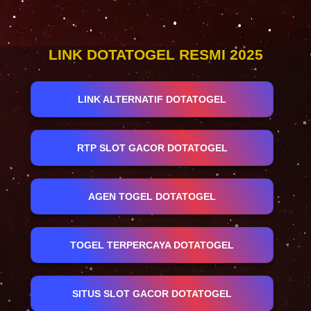
LINK DOTATOGEL RESMI 2025
LINK ALTERNATIF DOTATOGEL
RTP SLOT GACOR DOTATOGEL
AGEN TOGEL DOTATOGEL
TOGEL TERPERCAYA DOTATOGEL
SITUS SLOT GACOR DOTATOGEL