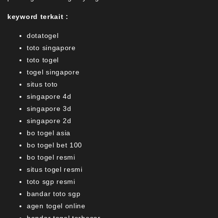
keyword terkait :
dotatogel
toto singapore
toto togel
togel singapore
situs toto
singapore 4d
singapore 3d
singapore 2d
bo togel asia
bo togel bet 100
bo togel resmi
situs togel resmi
toto sgp resmi
bandar toto sgp
agen togel online
bandar togel terbesar