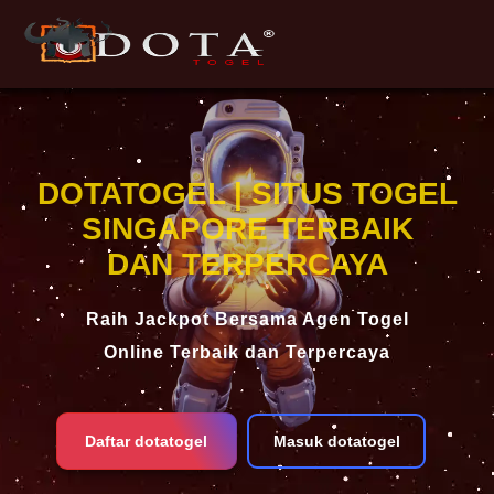
DOTATOGEL | SITUS TOGEL
SINGAPORE TERBAIK
DAN TERPERCAYA
Raih Jackpot Bersama Agen Togel
Online Terbaik dan Terpercaya
Daftar dotatogel
Masuk dotatogel