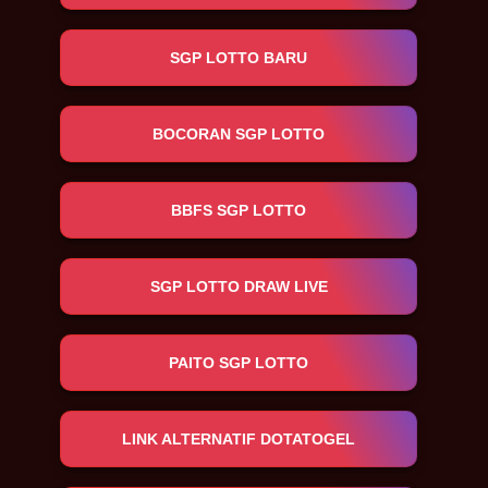
SGP LOTTO BARU
BOCORAN SGP LOTTO
BBFS SGP LOTTO
SGP LOTTO DRAW LIVE
PAITO SGP LOTTO
LINK ALTERNATIF DOTATOGEL