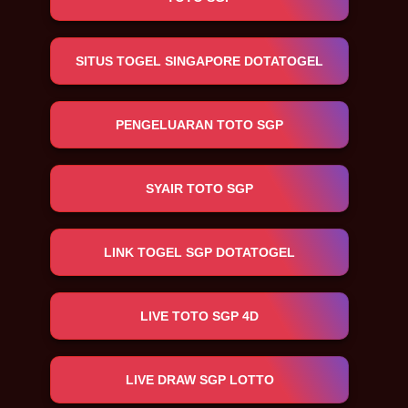
SITUS TOGEL SINGAPORE DOTATOGEL
PENGELUARAN TOTO SGP
SYAIR TOTO SGP
LINK TOGEL SGP DOTATOGEL
LIVE TOTO SGP 4D
LIVE DRAW SGP LOTTO