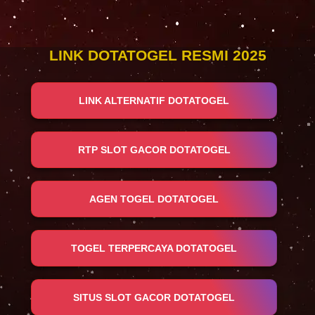
LINK DOTATOGEL RESMI 2025
LINK ALTERNATIF DOTATOGEL
RTP SLOT GACOR DOTATOGEL
AGEN TOGEL DOTATOGEL
TOGEL TERPERCAYA DOTATOGEL
SITUS SLOT GACOR DOTATOGEL