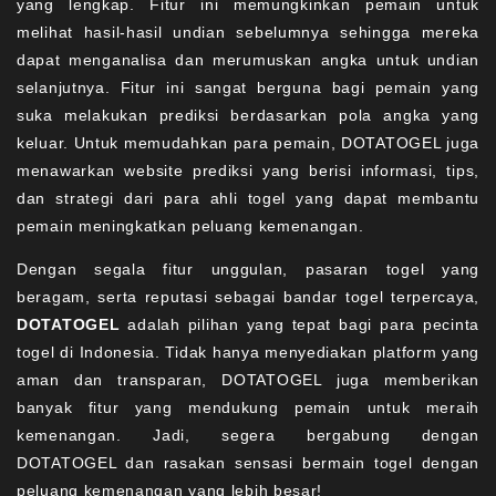
yang lengkap. Fitur ini memungkinkan pemain untuk
melihat hasil-hasil undian sebelumnya sehingga mereka
dapat menganalisa dan merumuskan angka untuk undian
selanjutnya. Fitur ini sangat berguna bagi pemain yang
suka melakukan prediksi berdasarkan pola angka yang
keluar. Untuk memudahkan para pemain, DOTATOGEL juga
menawarkan website prediksi yang berisi informasi, tips,
dan strategi dari para ahli togel yang dapat membantu
pemain meningkatkan peluang kemenangan.
Dengan segala fitur unggulan, pasaran togel yang
beragam, serta reputasi sebagai bandar togel terpercaya,
DOTATOGEL
adalah pilihan yang tepat bagi para pecinta
togel di Indonesia. Tidak hanya menyediakan platform yang
aman dan transparan, DOTATOGEL juga memberikan
banyak fitur yang mendukung pemain untuk meraih
kemenangan. Jadi, segera bergabung dengan
DOTATOGEL dan rasakan sensasi bermain togel dengan
peluang kemenangan yang lebih besar!