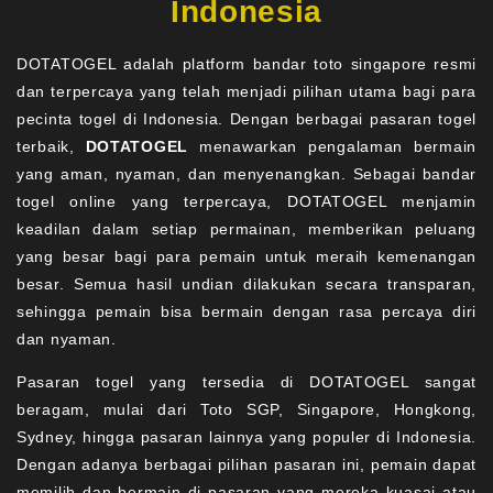
Indonesia
DOTATOGEL adalah platform bandar toto singapore resmi
dan terpercaya yang telah menjadi pilihan utama bagi para
pecinta togel di Indonesia. Dengan berbagai pasaran togel
terbaik,
DOTATOGEL
menawarkan pengalaman bermain
yang aman, nyaman, dan menyenangkan. Sebagai bandar
togel online yang terpercaya, DOTATOGEL menjamin
keadilan dalam setiap permainan, memberikan peluang
yang besar bagi para pemain untuk meraih kemenangan
besar. Semua hasil undian dilakukan secara transparan,
sehingga pemain bisa bermain dengan rasa percaya diri
dan nyaman.
Pasaran togel yang tersedia di DOTATOGEL sangat
beragam, mulai dari Toto SGP, Singapore, Hongkong,
Sydney, hingga pasaran lainnya yang populer di Indonesia.
Dengan adanya berbagai pilihan pasaran ini, pemain dapat
memilih dan bermain di pasaran yang mereka kuasai atau