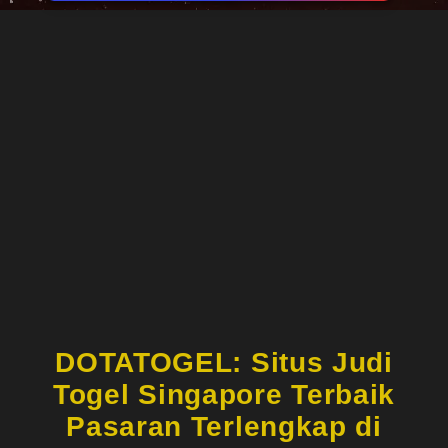
DOTATOGEL: Situs Judi
Togel Singapore Terbaik
Pasaran Terlengkap di