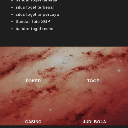
situs togel terbesar
situs togel terpercaya
Bandar Toto SGP
bandar togel resmi
POKER
TOGEL
CASINO
JUDI BOLA