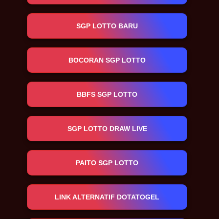
SGP LOTTO BARU
BOCORAN SGP LOTTO
BBFS SGP LOTTO
SGP LOTTO DRAW LIVE
PAITO SGP LOTTO
LINK ALTERNATIF DOTATOGEL