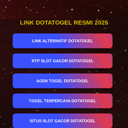
LINK DOTATOGEL RESMI 2025
LINK ALTERNATIF DOTATOGEL
RTP SLOT GACOR DOTATOGEL
AGEN TOGEL DOTATOGEL
TOGEL TERPERCAYA DOTATOGEL
SITUS SLOT GACOR DOTATOGEL