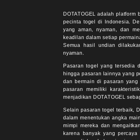
DOTATOGEL adalah platform ban
pecinta togel di Indonesia. D
yang aman, nyaman, dan men
keadilan dalam setiap permai
Semua hasil undian dilakuka
nyaman.
Pasaran togel yang tersedia
hingga pasaran lainnya yang p
dan bermain di pasaran yang 
pasaran memiliki karakterist
menjadikan DOTATOGEL sebagai
Selain pasaran togel terbaik,
dalam menentukan angka main.
mimpi mereka dan mengaitkann
karena banyak yang percaya