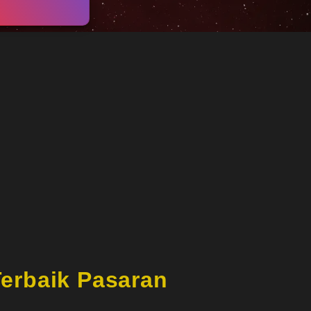
erbaik Pasaran