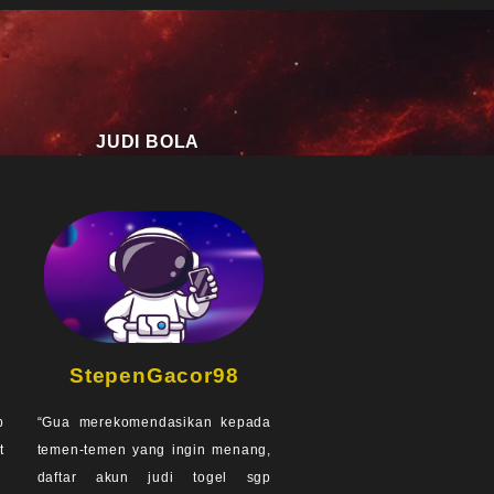
JUDI BOLA
StepenGacor98
p
“Gua merekomendasikan kepada
t
temen-temen yang ingin menang,
daftar akun judi togel sgp