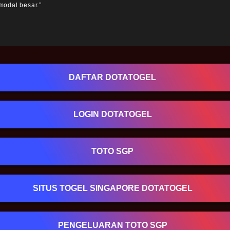
modal besar.”
DAFTAR DOTATOGEL
LOGIN DOTATOGEL
TOTO SGP
SITUS TOGEL SINGAPORE DOTATOGEL
PENGELUARAN TOTO SGP