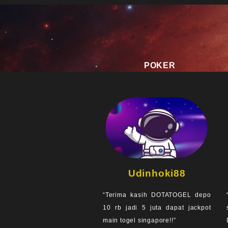
POKER
Udinhoki88
“Terima kasih DOTATOGEL depo
10 rb jadi 5 juta dapat jackpot
main togel singapore!!”