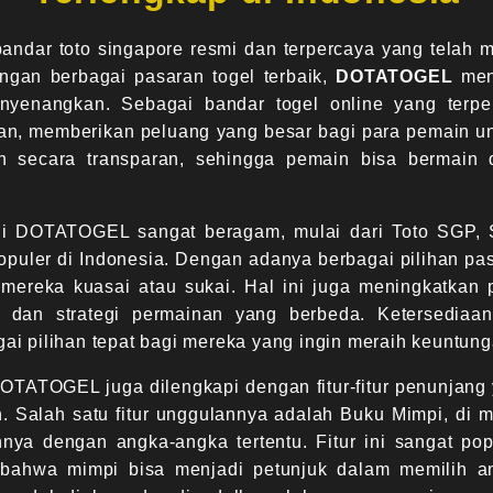
dar toto singapore resmi dan terpercaya yang telah m
engan berbagai pasaran togel terbaik,
DOTATOGEL
men
yenangkan. Sebagai bandar togel online yang ter
nan, memberikan peluang yang besar bagi para pemain u
n secara transparan, sehingga pemain bisa bermain 
 di DOTATOGEL sangat beragam, mulai dari Toto SGP, 
opuler di Indonesia. Dengan adanya berbagai pilihan pas
mereka kuasai atau sukai. Hal ini juga meningkatkan
ik dan strategi permainan yang berbeda. Ketersedia
 pilihan tepat bagi mereka yang ingin meraih keuntung
 DOTATOGEL juga dilengkapi dengan fitur-fitur penunja
 Salah satu fitur unggulannya adalah Buku Mimpi, di 
ya dengan angka-angka tertentu. Fitur ini sangat pop
 bahwa mimpi bisa menjadi petunjuk dalam memilih 