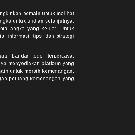
ungkinkan pemain untuk melihat
gka untuk undian selanjutnya.
pola angka yang keluar. Untuk
informasi, tips, dan strategi
gai bandar togel terpercaya,
anya menyediakan platform yang
ain untuk meraih kemenangan.
ngan peluang kemenangan yang