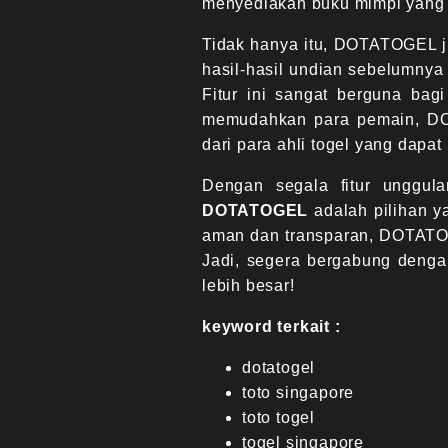
menyediakan buku mimpi yang 
Tidak hanya itu, DOTATOGEL ju
hasil-hasil undian sebelumny
Fitur ini sangat berguna bag
memudahkan para pemain, DOTA
dari para ahli togel yang da
Dengan segala fitur unggula
DOTATOGEL
adalah pilihan y
aman dan transparan, DOTATO
Jadi, segera bergabung deng
lebih besar!
keyword terkait :
dotatogel
toto singapore
toto togel
togel singapore