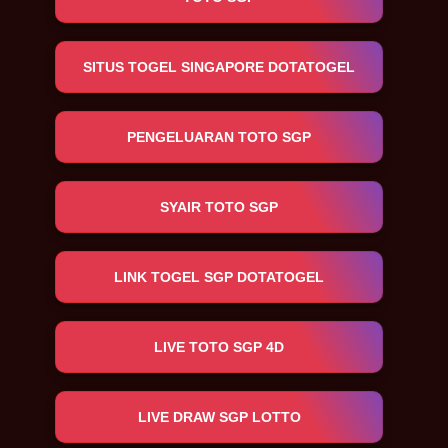
SITUS TOGEL SINGAPORE DOTATOGEL
PENGELUARAN TOTO SGP
SYAIR TOTO SGP
LINK TOGEL SGP DOTATOGEL
LIVE TOTO SGP 4D
LIVE DRAW SGP LOTTO