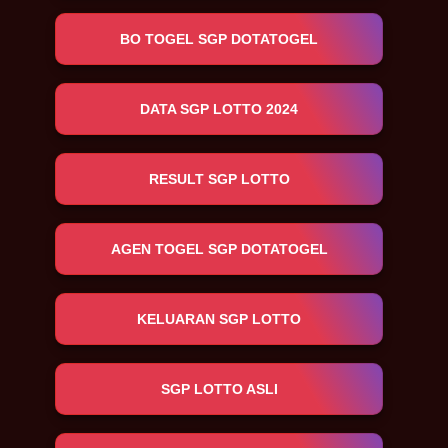
BO TOGEL SGP DOTATOGEL
DATA SGP LOTTO 2024
RESULT SGP LOTTO
AGEN TOGEL SGP DOTATOGEL
KELUARAN SGP LOTTO
SGP LOTTO ASLI