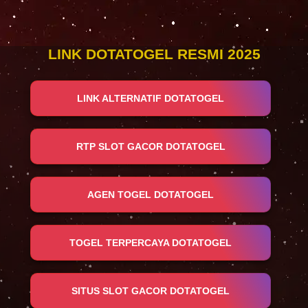
LINK DOTATOGEL RESMI 2025
LINK ALTERNATIF DOTATOGEL
RTP SLOT GACOR DOTATOGEL
AGEN TOGEL DOTATOGEL
TOGEL TERPERCAYA DOTATOGEL
SITUS SLOT GACOR DOTATOGEL