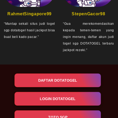
RahmetSingapore99
StepenGacor98
“Mantap sekali situs judi togel
“Gua merekomendasikan
sgp dotatogel hasil jackpot bisa
kepada temen-temen yang
buat beli kado pacar.”
ingin menang, daftar akun judi
togel sgp DOTATOGEL terbaru
jackpot rezeki.”
DAFTAR DOTATOGEL
LOGIN DOTATOGEL
TOTO SGP