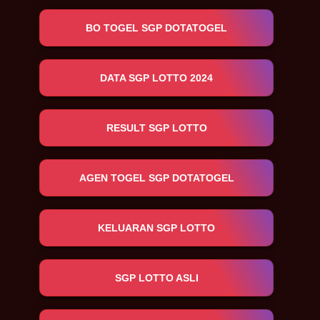
BO TOGEL SGP DOTATOGEL
DATA SGP LOTTO 2024
RESULT SGP LOTTO
AGEN TOGEL SGP DOTATOGEL
KELUARAN SGP LOTTO
SGP LOTTO ASLI