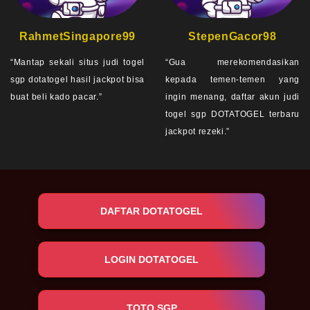
RahmetSingapore99
StepenGacor98
“Mantap sekali situs judi togel
“Gua merekomendasikan
sgp dotatogel hasil jackpot bisa
kepada temen-temen yang
buat beli kado pacar.”
ingin menang, daftar akun judi
togel sgp DOTATOGEL terbaru
jackpot rezeki.”
DAFTAR DOTATOGEL
LOGIN DOTATOGEL
TOTO SGP