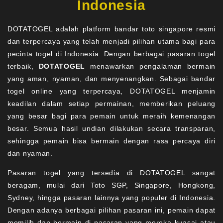
Indonesia
DOTATOGEL adalah platform bandar toto singapore resmi
dan terpercaya yang telah menjadi pilihan utama bagi para
pecinta togel di Indonesia. Dengan berbagai pasaran togel
terbaik,
DOTATOGEL
menawarkan pengalaman bermain
yang aman, nyaman, dan menyenangkan. Sebagai bandar
togel online yang terpercaya, DOTATOGEL menjamin
keadilan dalam setiap permainan, memberikan peluang
yang besar bagi para pemain untuk meraih kemenangan
besar. Semua hasil undian dilakukan secara transparan,
sehingga pemain bisa bermain dengan rasa percaya diri
dan nyaman.
Pasaran togel yang tersedia di DOTATOGEL sangat
beragam, mulai dari Toto SGP, Singapore, Hongkong,
Sydney, hingga pasaran lainnya yang populer di Indonesia.
Dengan adanya berbagai pilihan pasaran ini, pemain dapat
memilih dan bermain di pasaran yang mereka kuasai atau