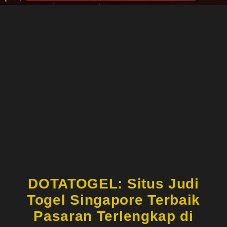
DOTATOGEL: Situs Judi
Togel Singapore Terbaik
Pasaran Terlengkap di