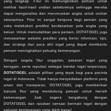
yang lengkap. Fitur ini memungkinkan pemain untuk
melihat hasil-hasil undian sebelumnya sehingga mereka
dapat menganalisa dan merumuskan angka untuk undian
selanjutnya. Fitur ini sangat berguna bagi pemain yang
suka melakukan prediksi berdasarkan pola angka yang
keluar. Untuk memudahkan para pemain, DOTATOGEL juga
menawarkan website prediksi yang berisi informasi, tips,
dan strategi dari para ahli togel yang dapat membantu
pemain meningkatkan peluang kemenangan.
Dengan segala fitur unggulan, pasaran togel yang
beragam, serta reputasi sebagai bandar togel terpercaya,
DOTATOGEL
adalah pilihan yang tepat bagi para pecinta
togel di Indonesia. Tidak hanya menyediakan platform yang
aman dan transparan, DOTATOGEL juga memberikan
banyak fitur yang mendukung pemain untuk meraih
kemenangan. Jadi, segera bergabung dengan
DOTATOGEL dan rasakan sensasi bermain togel dengan
peluang kemenangan yang lebih besar!