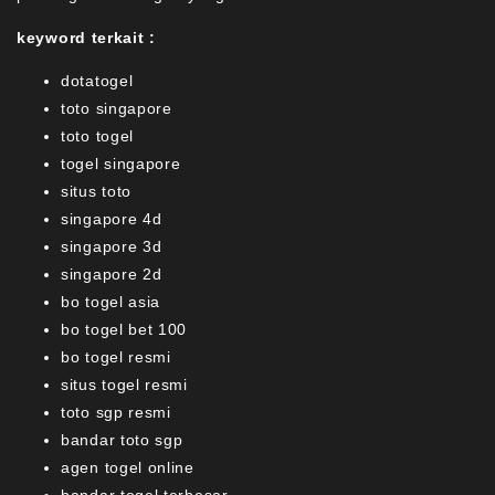
keyword terkait :
dotatogel
toto singapore
toto togel
togel singapore
situs toto
singapore 4d
singapore 3d
singapore 2d
bo togel asia
bo togel bet 100
bo togel resmi
situs togel resmi
toto sgp resmi
bandar toto sgp
agen togel online
bandar togel terbesar