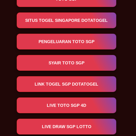
SITUS TOGEL SINGAPORE DOTATOGEL
PENGELUARAN TOTO SGP
SYAIR TOTO SGP
LINK TOGEL SGP DOTATOGEL
LIVE TOTO SGP 4D
LIVE DRAW SGP LOTTO