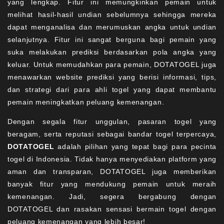
yang lengkap. Fitur ini memungkinkan pemain untuk
melihat hasil-hasil undian sebelumnya sehingga mereka
dapat menganalisa dan merumuskan angka untuk undian
selanjutnya. Fitur ini sangat berguna bagi pemain yang
suka melakukan prediksi berdasarkan pola angka yang
keluar. Untuk memudahkan para pemain, DOTATOGEL juga
menawarkan website prediksi yang berisi informasi, tips,
dan strategi dari para ahli togel yang dapat membantu
pemain meningkatkan peluang kemenangan.
Dengan segala fitur unggulan, pasaran togel yang
beragam, serta reputasi sebagai bandar togel terpercaya,
DOTATOGEL
adalah pilihan yang tepat bagi para pecinta
togel di Indonesia. Tidak hanya menyediakan platform yang
aman dan transparan, DOTATOGEL juga memberikan
banyak fitur yang mendukung pemain untuk meraih
kemenangan. Jadi, segera bergabung dengan
DOTATOGEL dan rasakan sensasi bermain togel dengan
peluang kemenangan yang lebih besar!