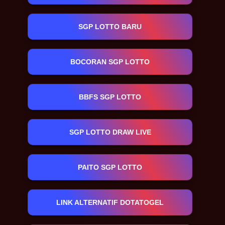
SGP LOTTO BARU
BOCORAN SGP LOTTO
BBFS SGP LOTTO
SGP LOTTO DRAW LIVE
PAITO SGP LOTTO
LINK ALTERNATIF DOTATOGEL