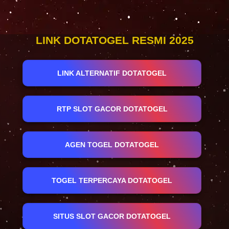
LINK DOTATOGEL RESMI 2025
LINK ALTERNATIF DOTATOGEL
RTP SLOT GACOR DOTATOGEL
AGEN TOGEL DOTATOGEL
TOGEL TERPERCAYA DOTATOGEL
SITUS SLOT GACOR DOTATOGEL