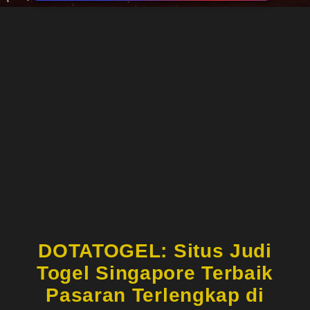
DOTATOGEL: Situs Judi
Togel Singapore Terbaik
Pasaran Terlengkap di