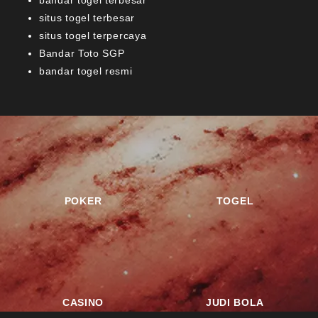
situs togel terbesar
situs togel terpercaya
Bandar Toto SGP
bandar togel resmi
POKER
TOGEL
CASINO
JUDI BOLA