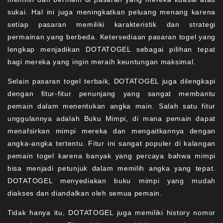
sukai. Hal ini juga meningkatkan peluang menang karena
setiap pasaran memiliki karakteristik dan strategi
permainan yang berbeda. Ketersediaan pasaran togel yang
lengkap menjadikan DOTATOGEL sebagai pilihan tepat
bagi mereka yang ingin meraih keuntungan maksimal.
Selain pasaran togel terbaik, DOTATOGEL juga dilengkapi
dengan fitur-fitur penunjang yang sangat membantu
pemain dalam menentukan angka main. Salah satu fitur
unggulannya adalah Buku Mimpi, di mana pemain dapat
menafsirkan mimpi mereka dan mengaitkannya dengan
angka-angka tertentu. Fitur ini sangat populer di kalangan
pemain togel karena banyak yang percaya bahwa mimpi
bisa menjadi petunjuk dalam memilih angka yang tepat.
DOTATOGEL menyediakan buku mimpi yang mudah
diakses dan diandalkan oleh semua pemain.
Tidak hanya itu, DOTATOGEL juga memiliki history nomor