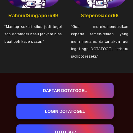
RahmetSingapore99
StepenGacor98
“Mantap sekali situs judi togel
“Gua merekomendasikan
sgp dotatogel hasil jackpot bisa
kepada temen-temen yang
buat beli kado pacar.”
ingin menang, daftar akun judi
togel sgp DOTATOGEL terbaru
jackpot rezeki.”
DAFTAR DOTATOGEL
LOGIN DOTATOGEL
TOTO SGP