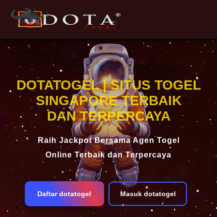
DOTATOGEL | SITUS TOGEL
SINGAPORE TERBAIK
DAN TERPERCAYA
Raih Jackpot Bersama Agen Togel
Online Terbaik dan Terpercaya
Daftar dotatogel
Masuk dotatogel