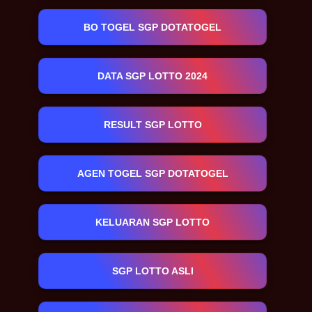
BO TOGEL SGP DOTATOGEL
DATA SGP LOTTO 2024
RESULT SGP LOTTO
AGEN TOGEL SGP DOTATOGEL
KELUARAN SGP LOTTO
SGP LOTTO ASLI