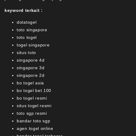
keyword terkait :
dotatogel
toto singapore
toto togel
togel singapore
situs toto
singapore 4d
singapore 3d
singapore 2d
bo togel asia
bo togel bet 100
bo togel resmi
situs togel resmi
toto sgp resmi
bandar toto sgp
agen togel online
bandar togel terbesar