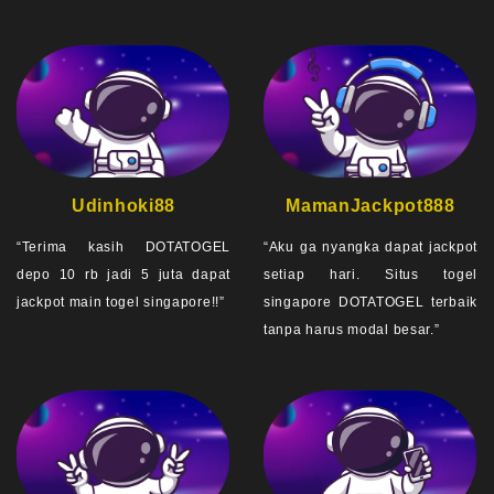
Udinhoki88
MamanJackpot888
“Terima kasih DOTATOGEL
“Aku ga nyangka dapat jackpot
depo 10 rb jadi 5 juta dapat
setiap hari. Situs togel
jackpot main togel singapore!!”
singapore DOTATOGEL terbaik
tanpa harus modal besar.”