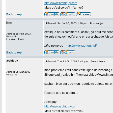
http://www.archiguy.com
Mais qu'est ce qu'il m'arrive?
Back to top
java
Posted: Sat Jul 05, 2003 1:46 pm
Post subject:
explique nous comment tu as fait, ça peut me servi
Joined: 15 Feb 2003
(je suis chez ovh et j'ai une erreur à chaque fois...)
Posts: 5
Location: Paris
_________________
hiho powered
-
http://www.vaurien.net/
Back to top
archiguy
Posted: Tue Jul 08, 2003 2:44 pm
Post subject:
mon probleme etait dans cette ligne de b2config et
Joined: 05 Mar 2003
$fileupload_realpath = '/home/archiguy/www/imag
Posts: 47
sachant bien sur que mon repertoire upload est 
j'espere que ca aidera....
_________________
Archiguy
http://www.archiguy.com
Mais qu'est ce qu'il m'arrive?