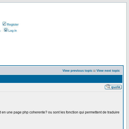
Register
s
Log in
View previous topic
::
View next topic
t en une page php coherente? ou sont les fonction qui permettent de traduire