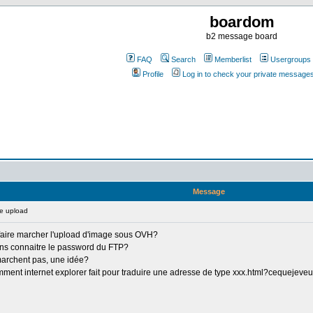
boardom
b2 message board
FAQ
Search
Memberlist
Usergroups
Profile
Log in to check your private message
Message
e upload
faire marcher l'upload d'image sous OVH?
ans connaitre le password du FTP?
archent pas, une idée?
mment internet explorer fait pour traduire une adresse de type xxx.html?cequejeveu