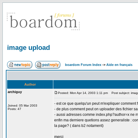
image upload
boardom Forum Index
->
Aide en français
Author
archiguy
Posted: Mon Apr 14, 2003 1:11 pm
Post subject: imag
- est ce que quelqu'un peut m'expliquer comment 
Joined: 05 Mar 2003
- de plus comment peut on uploader des fichier s
Posts: 47
- aussi adresses comme index.php?author=x ne m
enfin ma derniere quetions assez generaliste : co
la page? ( dans b2 notament)
merci