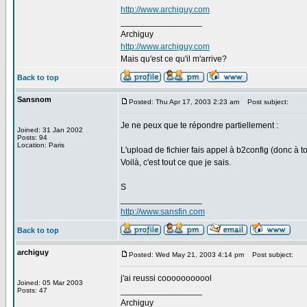
http://www.archiguy.com
_________________
Archiguy
http://www.archiguy.com
Mais qu'est ce qu'il m'arrive?
Back to top
Sansnom
Posted: Thu Apr 17, 2003 2:23 am
Post subject:
Je ne peux que te répondre partiellement :
Joined: 31 Jan 2002
Posts: 94
Location: Paris
L'upload de fichier fais appel à b2config (donc à 
Voilà, c'est tout ce que je sais.
S
_________________
http://www.sansfin.com
Back to top
archiguy
Posted: Wed May 21, 2003 4:14 pm
Post subject:
j'ai reussi cooooooooool
Joined: 05 Mar 2003
_________________
Posts: 47
Archiguy