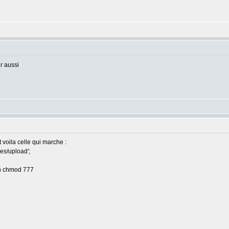
r aussi
 voila celle qui marche :
es/upload';
en chmod 777