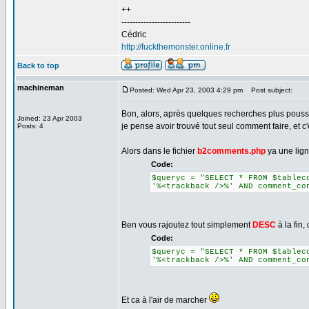
++
-------------------------
Cédric
http://fuckthemonster.online.fr
Back to top
machineman
Posted: Wed Apr 23, 2003 4:29 pm
Post subject:
Bon, alors, après quelques recherches plus poussées
Joined: 23 Apr 2003
je pense avoir trouvé tout seul comment faire, et c'e
Posts: 4
Alors dans le fichier
b2comments.php
ya une lign
Code:
$queryc = "SELECT * FROM $tablec
'%<trackback />%' AND comment_co
Ben vous rajoutez tout simplement
DESC
à la fin,
Code:
$queryc = "SELECT * FROM $tablec
'%<trackback />%' AND comment_co
Et ca à l'air de marcher