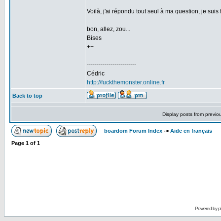
Voilà, j'ai répondu tout seul à ma question, je su
bon, allez, zou...
Bises
++
-------------------------
Cédric
http://fuckthemonster.online.fr
Back to top
Display posts from previo
boardom Forum Index
->
Aide en français
Page
1
of
1
Powered by
p