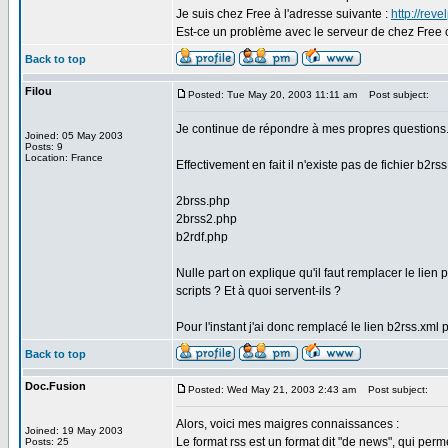
Je suis chez Free à l'adresse suivante :
http://revel
Est-ce un problème avec le serveur de chez Free 
Back to top
Filou
Posted: Tue May 20, 2003 11:11 am
Post subject:
Je continue de répondre à mes propres questions
Joined: 05 May 2003
Posts: 9
Location: France
Effectivement en fait il n'existe pas de fichier b2rss.
2brss.php
2brss2.php
b2rdf.php
Nulle part on explique qu'il faut remplacer le lien 
scripts ? Et à quoi servent-ils ?
Pour l'instant j'ai donc remplacé le lien b2rss.xml
Back to top
Doc.Fusion
Posted: Wed May 21, 2003 2:43 am
Post subject:
Alors, voici mes maigres connaissances :
Joined: 19 May 2003
Le format rss est un format dit "de news", qui perme
Posts: 25