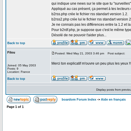
qui indique une news sur le site que tu "surveilles"
Appliqué au cas présent, ça permet à tes lecteurs 
b2rss.php crée le fichier rss standart version 1.2.
b2rss2.php crée lui le fichier rss standart version 2
Je ne connais pas les différences entre la 1.2 et la 
Pour b2rdf.php, je suppose que c'est le même typ
Désolé de ne pouvoir t'aider plus...
Back to top
Filou
Posted: Wed May 21, 2003 3:46 pm
Post subject:
Merci ton explicatif m'ouvre un peu plus les yeux !!
Joined: 05 May 2003
Posts: 9
Location: France
Back to top
Display posts from previo
boardom Forum Index
->
Aide en français
Page
1
of
1