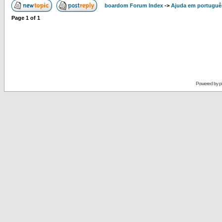
boardom Forum Index
->
Ajuda em portuguê
Page
1
of
1
Powered by
p