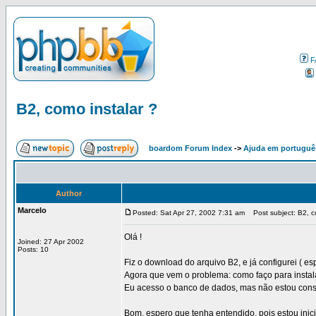
F
B2, como instalar ?
boardom Forum Index
->
Ajuda em portuguê
Author
Marcelo
Posted: Sat Apr 27, 2002 7:31 am
Post subject: B2, co
Olá !
Joined: 27 Apr 2002
Posts: 10
Fiz o download do arquivo B2, e já configurei ( esp
Agora que vem o problema: como faço para instal
Eu acesso o banco de dados, mas não estou conseg
Bom, espero que tenha entendido, pois estou ini