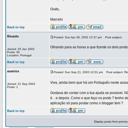
Grato,
Marcelo
Back to top
Ricardo
Posted: Sun Apr 28, 2002 12:37 pm
Post subject:
Olhando para as horas a que fizeste os dois posts
Joined: 25 Jan 2002
Posts: 30
Location: Portugal
Back to top
asantos
Posted: Sun Sep 21, 2003 12:01 pm
Post subject: Ri
Viva, ainda bem que há um Português neste ass
Joined: 21 Sep 2003
Posts: 1
Gostava de contar com a tua ajuda se possivel. Nã
é .. e depois. Como e que faço os posts ? tenho 
aplicação só para postar como o blogger tem ?
Back to top
Display posts from previo