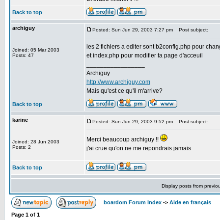
Back to top
archiguy
Posted: Sun Jun 29, 2003 7:27 pm
Post subject:
les 2 fichiers a editer sont b2config.php pour chang
Joined: 05 Mar 2003
et index.php pour modifier ta page d'acceuil
Posts: 47
_________________
Archiguy
http://www.archiguy.com
Mais qu'est ce qu'il m'arrive?
Back to top
karine
Posted: Sun Jun 29, 2003 9:52 pm
Post subject:
Merci beaucoup archiguy !!
Joined: 28 Jun 2003
Posts: 2
j'ai crue qu'on ne me repondrais jamais
Back to top
Display posts from previo
boardom Forum Index
->
Aide en français
Page
1
of
1