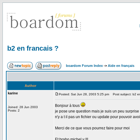
b2 en francais ?
boardom Forum Index
->
Aide en français
Author
karine
Posted: Sat Jun 28, 2003 5:25 pm
Post subject: b2 en
Bonjour à tous
Joined: 28 Jun 2003
Posts: 2
je pose une question mais je suis un peu surprise
n'y a t il pas un fichier ou update pour pouvoir avo
Merci de ce que vous pourrez faire pour moi
Et brabo michel v !!!