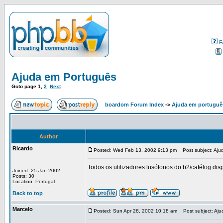
F
Ajuda em Português
Goto page
1
,
2
Next
boardom Forum Index
->
Ajuda em portuguê
Author
Ricardo
Posted: Wed Feb 13, 2002 9:13 pm
Post subject: Aju
Todos os utilizadores lusófonos do b2/cafélog d
Joined: 25 Jan 2002
Posts: 30
Location: Portugal
Back to top
Marcelo
Posted: Sun Apr 28, 2002 10:18 am
Post subject: Aju