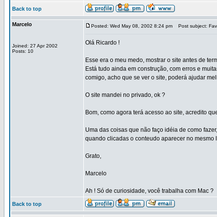
Back to top
Marcelo
Posted: Wed May 08, 2002 8:24 pm
Post subject: Favo
Olá Ricardo !
Joined: 27 Apr 2002
Posts: 10
Esse era o meu medo, mostrar o site antes de term
Está tudo ainda em construção, com erros e muita
comigo, acho que se ver o site, poderá ajudar mel
O site mandei no privado, ok ?
Bom, como agora terá acesso ao site, acredito qu
Uma das coisas que não faço idéia de como fazer, 
quando clicadas o conteudo aparecer no mesmo 
Grato,
Marcelo
Ah ! Só de curiosidade, você trabalha com Mac ?
Back to top