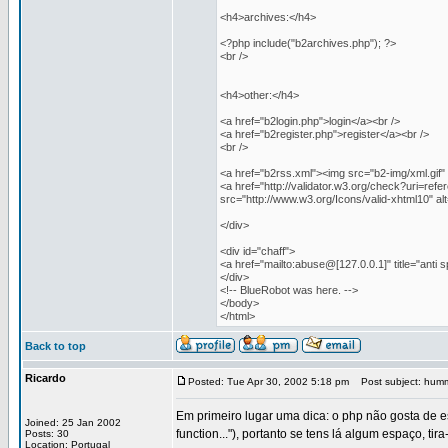
<h4>archives:</h4>
<?php include("b2archives.php"); ?>
<br />
<h4>other:</h4>
<a href="b2login.php">login</a><br />
<a href="b2register.php">register</a><br />
<br />
<a href="b2rss.xml"><img src="b2-img/xml.gif" 
<a href="http://validator.w3.org/check?uri=refe
src="http://www.w3.org/Icons/valid-xhtml10" al
</div>
<div id="chaff">
<a href="mailto:abuse@[127.0.0.1]" title="an
</div>
<!-- BlueRobot was here. -->
</body>
</html>
Back to top
Ricardo
Posted: Tue Apr 30, 2002 5:18 pm
Post subject: humm
Em primeiro lugar uma dica: o php não gosta de
Joined: 25 Jan 2002
function..."), portanto se tens lá algum espaço, tira
Posts: 30
Location: Portugal