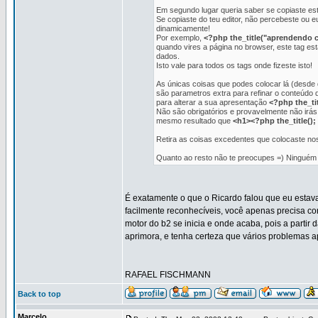
Em segundo lugar queria saber se copiaste este
Se copiaste do teu editor, não percebeste ou 
dinamicamente!
Por exemplo,
<?php the_title("aprendendo 
quando vires a página no browser, este tag esta
dados.
Isto vale para todos os tags onde fizeste isto!
As únicas coisas que podes colocar lá (desde
são parametros extra para refinar o conteúdo 
para alterar a sua apresentação
<?php the_tit
Não são obrigatórios e provavelmente não irás
mesmo resultado que
<h1><?php the_title();
Retira as coisas excedentes que colocaste nos 
Quanto ao resto não te preocupes =) Ningué
É exatamente o que o Ricardo falou que eu estava
facilmente reconhecíveis, você apenas precisa co
motor do b2 se inicia e onde acaba, pois a partir
aprimora, e tenha certeza que vários problemas a
RAFAEL FISCHMANN
Back to top
Marcelo