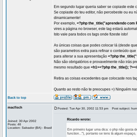
Em segundo lugar queria saber se copiaste este có
Se copiaste do teu editor, não percebeste ou eu 
dinamicamente!
Por exemplo,
<?php the_title("aprendendo com 
vires a página no browser, este tag estará automati
Isto vale para todos os tags onde fizeste isto!
As únicas coisas que podes colocar lá (desde qu
são parametros extra para refinar o conteúdo que
para alterar a sua apresentação
<?php the_title(
Não são obrigatórios e provavelmente não irás pr
mesmo resultado que
<h1><?php the_title(); ?><
Retira as coisas excedentes que colocaste nos tags
Quanto ao resto não te preocupes =) Ninguém n
Back to top
macfisch
Posted: Tue Apr 30, 2002 11:53 pm
Post subject: hum
Ricardo wrote:
Joined: 30 Apr 2002
Posts: 46
Location: Salvador (BA) - Brasil
Em primeiro lugar uma dica: o php não gosta 
function..."), portanto se tens lá algum espaço, 