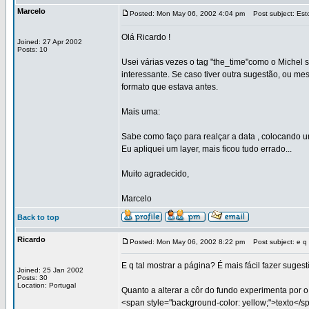
Marcelo
Posted: Mon May 06, 2002 4:04 pm
Post subject: Est
Olá Ricardo !
Joined: 27 Apr 2002
Posts: 10
Usei várias vezes o tag "the_time"como o Michel
interessante. Se caso tiver outra sugestão, ou m
formato que estava antes.
Mais uma:
Sabe como faço para realçar a data , colocando 
Eu apliquei um layer, mais ficou tudo errado...
Muito agradecido,
Marcelo
Back to top
Ricardo
Posted: Mon May 06, 2002 8:22 pm
Post subject: e q t
E q tal mostrar a página? É mais fácil fazer sugest
Joined: 25 Jan 2002
Posts: 30
Location: Portugal
Quanto a alterar a côr do fundo experimenta por o 
<span style="background-color: yellow;">texto</s