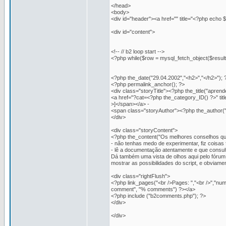
</head>
<body>
<div id="header"><a href="" title="<?php ech
<div id="content">
<!-- // b2 loop start -->
<?php while($row = mysql_fetch_object($result)
<?php the_date("29.04.2002","<h2>","</h2>"); 
<?php permalink_anchor(); ?>
<div class="storyTitle"><?php the_title("apren
<a href="?cat=<?php the_category_ID() ?>" ti
>]</span></a> -
<span class="storyAuthor"><?php the_author("
</div>
<div class="storyContent">
<?php the_content("Os melhores conselhos qu
- não tenhas medo de experimentar, fiz coisas
- lê a documentação atentamente e que consult
Dá também uma vista de olhos aqui pelo fórum
mostrar as possibilidades do script, e obviam
<div class="rightFlush">
<?php link_pages("<br />Pages: ","<br />","
comment", "% comments") ?></a>
<?php include ("b2comments.php"); ?>
</div>
</div>