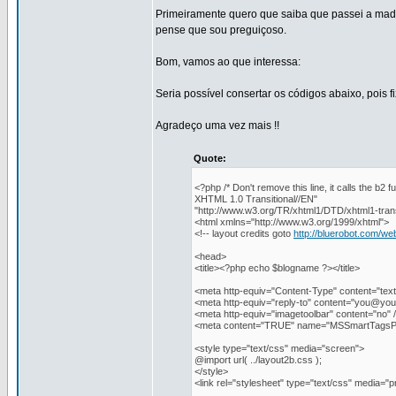
Primeiramente quero que saiba que passei a madr
pense que sou preguiçoso.
Bom, vamos ao que interessa:
Seria possível consertar os códigos abaixo, pois
Agradeço uma vez mais !!
Quote:
<?php /* Don't remove this line, it calls the b
XHTML 1.0 Transitional//EN"
"http://www.w3.org/TR/xhtml1/DTD/xhtml1-trans
<html xmlns="http://www.w3.org/1999/xhtml">
<!-- layout credits goto
http://bluerobot.com/we
<head>
<title><?php echo $blogname ?></title>
<meta http-equiv="Content-Type" content="text
<meta http-equiv="reply-to" content="
you@you
<meta http-equiv="imagetoolbar" content="no" 
<meta content="TRUE" name="MSSmartTagsPr
<style type="text/css" media="screen">
@import url( ../layout2b.css );
</style>
<link rel="stylesheet" type="text/css" media="pr