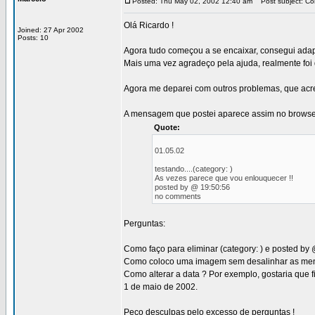
Posted: Thu May 02, 2002 12:40 am
Post subject: Con
Olá Ricardo !
Joined: 27 Apr 2002
Posts: 10
Agora tudo começou a se encaixar, consegui adapt
Mais uma vez agradeço pela ajuda, realmente foi 
Agora me deparei com outros problemas, que acred
A mensagem que postei aparece assim no browse
Quote:
01.05.02
testando....(category: )
As vezes parece que vou enlouquecer !!
posted by @ 19:50:56
no comments
Perguntas:
Como faço para eliminar (category: ) e posted by
Como coloco uma imagem sem desalinhar as me
Como alterar a data ? Por exemplo, gostaria que f
1 de maio de 2002.
Peço desculpas pelo excesso de perguntas !