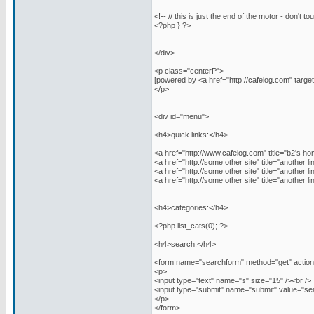
<!-- // this is just the end of the motor - don't to
<?php } ?>
</div>
<p class="centerP">
[powered by <a href="http://cafelog.com" targ
</p>
<div id="menu">
<h4>quick links:</h4>
<a href="http://www.cafelog.com" title="b2's 
<a href="http://some other site" title="another l
<a href="http://some other site" title="another l
<a href="http://some other site" title="another l
<h4>categories:</h4>
<?php list_cats(0); ?>
<h4>search:</h4>
<form name="searchform" method="get" acti
<p>
<input type="text" name="s" size="15" /><br />
<input type="submit" name="submit" value="se
</p>
</form>