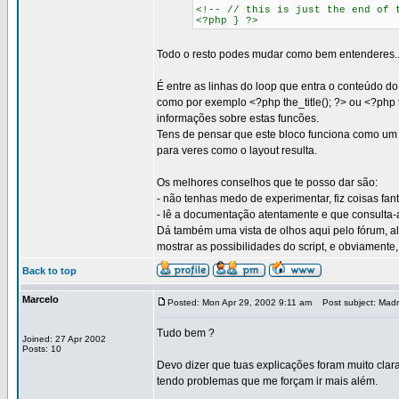
<!-- // this is just the end of 
<?php } ?>
Todo o resto podes mudar como bem entenderes..
É entre as linhas do loop que entra o conteúdo d
como por exemplo <?php the_title(); ?> ou <?php
informações sobre estas funcões.
Tens de pensar que este bloco funciona como um 
para veres como o layout resulta.
Os melhores conselhos que te posso dar são:
- não tenhas medo de experimentar, fiz coisas fa
- lê a documentação atentamente e que consulta-a
Dá também uma vista de olhos aqui pelo fórum, a
mostrar as possibilidades do script, e obviament
Back to top
Marcelo
Posted: Mon Apr 29, 2002 9:11 am
Post subject: Madr
Tudo bem ?
Joined: 27 Apr 2002
Posts: 10
Devo dizer que tuas explicações foram muito cla
tendo problemas que me forçam ir mais além.