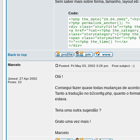
Sem saber mais sobre forma, tamanho, layout etc 
Code:
<?php the_date("29.04.2002","<h2
<?php permalink_anchor(); ?>
<div class="storyTitle"><?php th
<a href="?cat=<?php the_category
class="storyCategory">[<?php the
<span class="storyAuthor"><?php 
?>"><?php the_time() ?></a>
</div>
Back to top
Marcelo
Posted: Fri May 03, 2002 3:26 pm
Post subject: :-)
Olá !
Joined: 27 Apr 2002
Posts: 10
Consegui fazer quase todas mudanças de acordo c
Tanto a tradução no b2config.php, quanto o for
estava.
Teria uma outra sugestão ?
Grato uma vez mais !
Marcelo