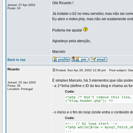
Olá Ricardo !
Joined: 27 Apr 2002
Posts: 10
Já instalei o b2 no meu servidor, mas não sei com
Eu abro o index.php, mas não sei exatamente onde
Poderia me ajudar
Agradeço pela atenção,
Marcelo
Back to top
Ricardo
Posted: Sun Apr 28, 2002 12:36 pm
Post subject: Clar
É simples Marcelo, há 3 elementos que não podes 
Joined: 25 Jan 2002
- a 1ª linha (define o ID do teu blog e chama as fu
Posts: 30
Location: Portugal
Code:
<?php /* Don't remove this line,
("blog.header.php"); ?>
- o ínicio e o fim do loop (onde entra o conteúdo d
Code:
<!-- // b2 loop start -->
<?php while($row = mysql_fetch_o
...