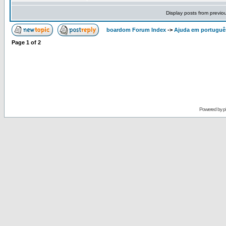
Display posts from previo
boardom Forum Index
->
Ajuda em portuguê
Page
1
of
2
Powered by
p