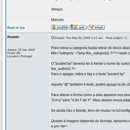
Abraço,
Marcelo
Back to top
Ricardo
Posted: Thu May 02, 2002 1:12 am
Post subject: =)
Para retirar a categoria basta retirar do bloco ab
Joined: 25 Jan 2002
title="category: <?php the_category() ?>"><span 
Posts: 30
Location: Portugal
O "posted by" deveria ter à frente o nome do autor
the_author() ?>.
Para o apagar, retira o tag e o texto "posted by"
Aquela "@" também é texto, podes apaga-la do c
Para alterar a forma como a data aparece nos post
"d.m.y" para "d de F de Y". Mais abaixo nessa pági
Se ainda não o fizeste, tens de mudar no b2conf
Quanto à imagem depende do formato, tamanho e 
e um <br>.