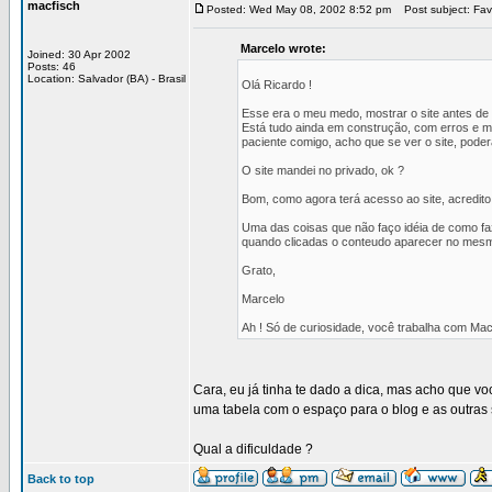
macfisch
Posted: Wed May 08, 2002 8:52 pm
Post subject: Favo
Marcelo wrote:
Joined: 30 Apr 2002
Posts: 46
Location: Salvador (BA) - Brasil
Olá Ricardo !
Esse era o meu medo, mostrar o site antes de 
Está tudo ainda em construção, com erros e m
paciente comigo, acho que se ver o site, poder
O site mandei no privado, ok ?
Bom, como agora terá acesso ao site, acredito
Uma das coisas que não faço idéia de como faz
quando clicadas o conteudo aparecer no mes
Grato,
Marcelo
Ah ! Só de curiosidade, você trabalha com Mac
Cara, eu já tinha te dado a dica, mas acho que vo
uma tabela com o espaço para o blog e as outras s
Qual a dificuldade ?
Back to top