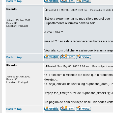
Back to top
Ricardo
Posted: Fri May 03, 2002 6:39 pm
Post subject: data b
Estive a experimentar no meu site e reparei que 
Joined: 25 Jan 2002
Supostamente o formato deveria ser:
Posts: 30
Location: Portugal
d \d\e F \d\e Y
mas o b2 não está a reconhecer as barras e a conv
Vou falar com o Michel e assim que tiver uma resp
Back to top
Ricardo
Posted: Sun May 05, 2002 2:14 am
Post subject: uma 
Oi! Falei com o Michel e ele disse que o problema
Joined: 25 Jan 2002
desejado.
Posts: 30
Location: Portugal
Ou seja, em vez de usar o tag <?php the_date(); ?
<?php the_time("d"); ?> de <?php the_time("F"); ?
Na página de administração do teu b2 podes volta
Back to top