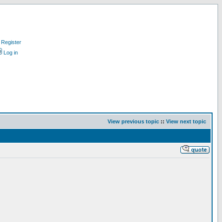
Register
Log in
View previous topic
::
View next topic