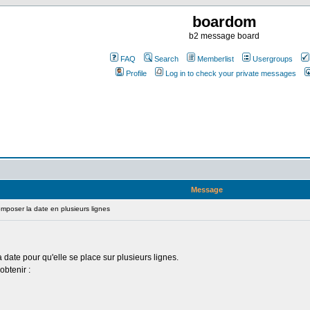
boardom
b2 message board
FAQ
Search
Memberlist
Usergroups
Profile
Log in to check your private messages
Message
poser la date en plusieurs lignes
a date pour qu'elle se place sur plusieurs lignes.
btenir :