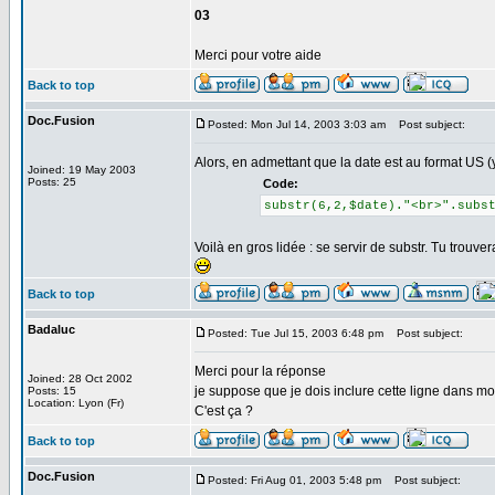
03
Merci pour votre aide
Back to top
Doc.Fusion
Posted: Mon Jul 14, 2003 3:03 am
Post subject:
Alors, en admettant que la date est au format US (
Joined: 19 May 2003
Posts: 25
Code:
substr(6,2,$date)."<br>".subs
Voilà en gros lidée : se servir de substr. Tu trouve
Back to top
Badaluc
Posted: Tue Jul 15, 2003 6:48 pm
Post subject:
Merci pour la réponse
Joined: 28 Oct 2002
je suppose que je dois inclure cette ligne dans mon
Posts: 15
Location: Lyon (Fr)
C'est ça ?
Back to top
Doc.Fusion
Posted: Fri Aug 01, 2003 5:48 pm
Post subject: