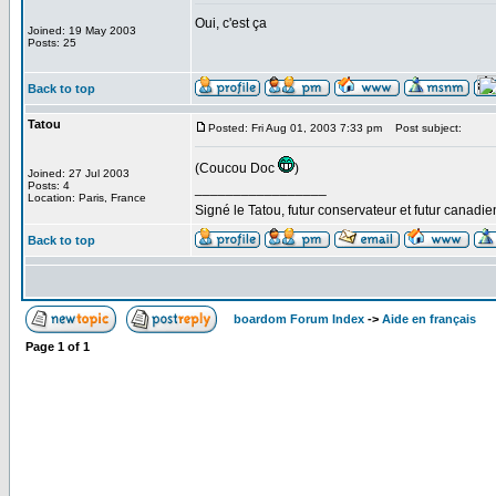
Oui, c'est ça
Joined: 19 May 2003
Posts: 25
Back to top
Tatou
Posted: Fri Aug 01, 2003 7:33 pm
Post subject:
(Coucou Doc
)
Joined: 27 Jul 2003
Posts: 4
_________________
Location: Paris, France
Signé le Tatou, futur conservateur et futur canadi
Back to top
boardom Forum Index
->
Aide en français
Page
1
of
1