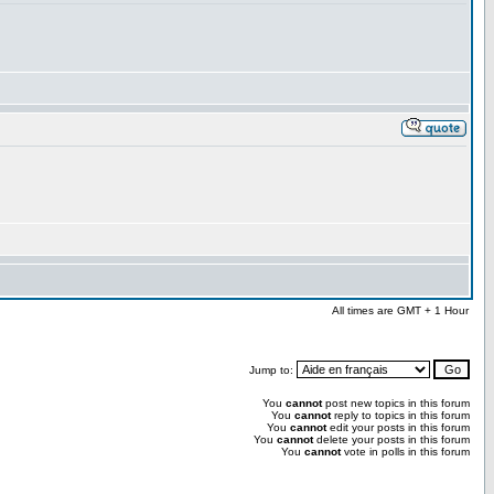
All times are GMT + 1 Hour
Jump to:
You
cannot
post new topics in this forum
You
cannot
reply to topics in this forum
You
cannot
edit your posts in this forum
You
cannot
delete your posts in this forum
You
cannot
vote in polls in this forum