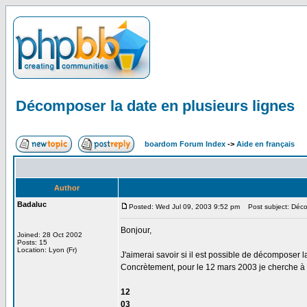
Décomposer la date en plusieurs lignes
boardom Forum Index
->
Aide en français
Author
Badaluc
Posted: Wed Jul 09, 2003 9:52 pm
Post subject: Décom
Bonjour,
Joined: 28 Oct 2002
Posts: 15
Location: Lyon (Fr)
J'aimerai savoir si il est possible de décomposer l
Concrètement, pour le 12 mars 2003 je cherche à o
12
03