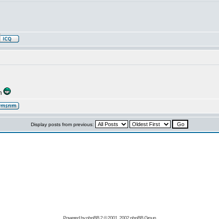
en
Display posts from previous:
Powered by
phpBB
2 © 2001, 2002 phpBB Group