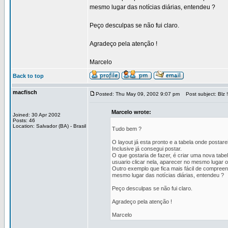
mesmo lugar das notícias diárias, entendeu ?
Peço desculpas se não fui claro.
Agradeço pela atenção !
Marcelo
Back to top
macfisch
Posted: Thu May 09, 2002 9:07 pm
Post subject: Blz !
Marcelo wrote:
Joined: 30 Apr 2002
Posts: 46
Location: Salvador (BA) - Brasil
Tudo bem ?
O layout já esta pronto e a tabela onde posta
Inclusive já consegui postar.
O que gostaria de fazer, é criar uma nova tab
usuario clicar nela, aparecer no mesmo lugar 
Outro exemplo que fica mais fácil de compreend
mesmo lugar das notícias diárias, entendeu ?
Peço desculpas se não fui claro.
Agradeço pela atenção !
Marcelo