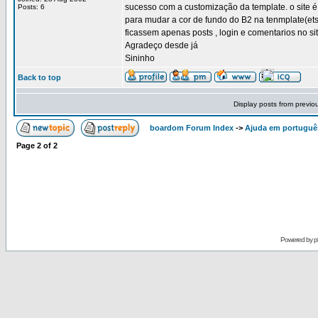
sucesso com a customização da template. o site 
Posts: 6
para mudar a cor de fundo do B2 na tenmplate(etso
ficassem apenas posts , login e comentarios no si
Agradeço desde já
Sininho
Back to top
Display posts from previo
boardom Forum Index
->
Ajuda em portuguê
Page
2
of
2
Powered by
p