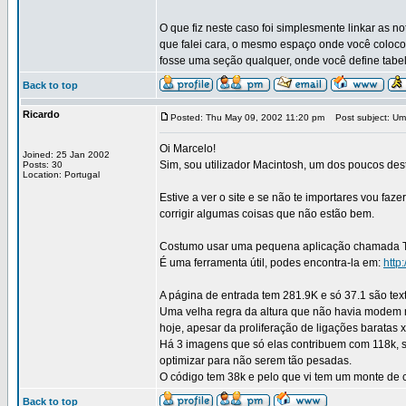
O que fiz neste caso foi simplesmente linkar as n
que falei cara, o mesmo espaço onde você colocou
fosse uma seção qualquer, onde você define tabelas
Back to top
Ricardo
Posted: Thu May 09, 2002 11:20 pm
Post subject: Uma
Oi Marcelo!
Joined: 25 Jan 2002
Sim, sou utilizador Macintosh, um dos poucos des
Posts: 30
Location: Portugal
Estive a ver o site e se não te importares vou faz
corrigir algumas coisas que não estão bem.
Costumo usar uma pequena aplicação chamada Tyra
É uma ferramenta útil, podes encontra-la em:
http
A página de entrada tem 281.9K e só 37.1 são tex
Uma velha regra da altura que não havia modem 
hoje, apesar da proliferação de ligações baratas 
Há 3 imagens que só elas contribuem com 118k, são
optimizar para não serem tão pesadas.
O código tem 38k e pelo que vi tem um monte de 
Back to top