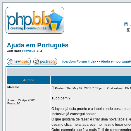
F
Ajuda em Português
Goto page
Previous
1
,
2
boardom Forum Index
->
Ajuda em portuguê
Author
Marcelo
Posted: Thu May 09, 2002 7:52 pm
Post subject: Blz !
Tudo bem ?
Joined: 27 Apr 2002
Posts: 10
O layout já esta pronto e a tabela onde postarei
Inclusive já consegui postar.
O que gostaria de fazer, é criar uma nova tabela
usuario clicar nela, aparecer no mesmo lugar on
Outro exemplo que fica mais fácil de compreender,