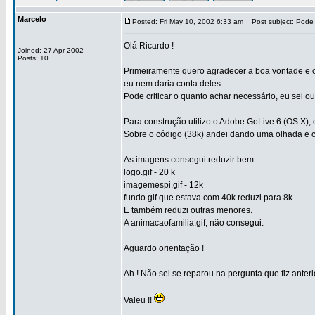
Marcelo
Posted: Fri May 10, 2002 6:33 am
Post subject: Pode 
Olá Ricardo !
Joined: 27 Apr 2002
Posts: 10
Primeiramente quero agradecer a boa vontade e o 
eu nem daria conta deles.
Pode criticar o quanto achar necessário, eu sei 
Para construção utilizo o Adobe GoLive 6 (OS X), 
Sobre o código (38k) andei dando uma olhada e c
As imagens consegui reduzir bem:
logo.gif - 20 k
imagemespi.gif - 12k
fundo.gif que estava com 40k reduzi para 8k
E também reduzi outras menores.
A animacaofamilia.gif, não consegui.
Aguardo orientação !
Ah ! Não sei se reparou na pergunta que fiz anter
Valeu !!