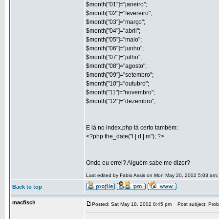
$month["01"]="janeiro";
$month["02"]="fevereiro";
$month["03"]="março";
$month["04"]="abril";
$month["05"]="maio";
$month["06"]="junho";
$month["07"]="julho";
$month["08"]="agosto";
$month["09"]="setembro";
$month["10"]="outubro";
$month["11"]="novembro";
$month["12"]="dezembro";
E lá no index.php tá certo também:
<?php the_date("l | d | m"); ?>
Onde eu errei? Alguém sabe me dizer?
Last edited by Fabio Assis on Mon May 20, 2002 5:03 am; e
Back to top
macfisch
Posted: Sat May 18, 2002 8:45 pm
Post subject: Prob