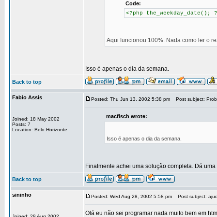
Code:
<?php the_weekday_date(); 
Aqui funcionou 100%. Nada como ler o r
Isso é apenas o dia da semana.
Back to top
Fabio Assis
Posted: Thu Jun 13, 2002 5:38 pm
Post subject: Prob
macfisch wrote:
Joined: 18 May 2002
Posts: 7
Location: Belo Horizonte
Isso é apenas o dia da semana.
Finalmente achei uma solução completa. Dá um
Back to top
sininho
Posted: Wed Aug 28, 2002 5:58 pm
Post subject: ajud
Olá eu não sei programar nada muito bem em html
Joined: 28 Aug 2002