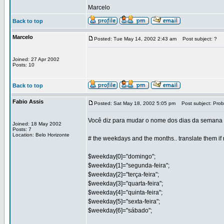
Marcelo
Back to top
Marcelo
Posted: Tue May 14, 2002 2:43 am
Post subject: ?
Joined: 27 Apr 2002
Posts: 10
Back to top
Fabio Assis
Posted: Sat May 18, 2002 5:05 pm
Post subject: Prob
Você diz para mudar o nome dos dias da semana e 
Joined: 18 May 2002
Posts: 7
Location: Belo Horizonte
# the weekdays and the months.. translate them if
$weekday[0]="domingo";
$weekday[1]="segunda-feira";
$weekday[2]="terça-feira";
$weekday[3]="quarta-feira";
$weekday[4]="quinta-feira";
$weekday[5]="sexta-feira";
$weekday[6]="sábado";