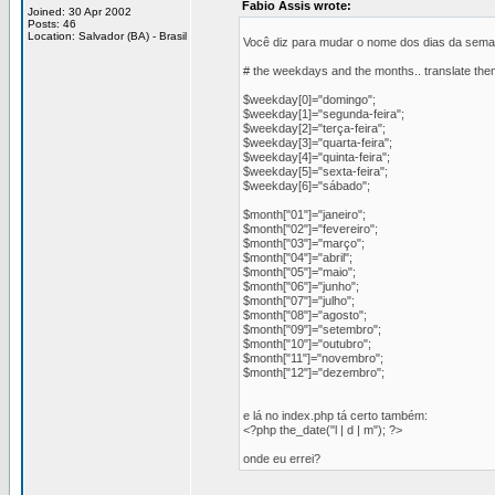
Fabio Assis wrote:
Joined: 30 Apr 2002
Posts: 46
Location: Salvador (BA) - Brasil
Você diz para mudar o nome dos dias da semana
# the weekdays and the months.. translate the
$weekday[0]="domingo";
$weekday[1]="segunda-feira";
$weekday[2]="terça-feira";
$weekday[3]="quarta-feira";
$weekday[4]="quinta-feira";
$weekday[5]="sexta-feira";
$weekday[6]="sábado";
$month["01"]="janeiro";
$month["02"]="fevereiro";
$month["03"]="março";
$month["04"]="abril";
$month["05"]="maio";
$month["06"]="junho";
$month["07"]="julho";
$month["08"]="agosto";
$month["09"]="setembro";
$month["10"]="outubro";
$month["11"]="novembro";
$month["12"]="dezembro";
e lá no index.php tá certo também:
<?php the_date("l | d | m"); ?>
onde eu errei?