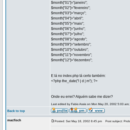
$month["01"]="janeiro";
$month["02"]="fevereiro";
$month["03"]="março";
$month["04"]="abril";
$month["05"]="maio";
$month["06"]="junho";
$month["07"]="julho";
$month["08"]="agosto";
$month["09"]="setembro";
$month["10"]="outubro";
$month["11"]="novembro";
$month["12"]="dezembro";
E lá no index.php tá certo também:
<?php the_date("l | d | m"); ?>
Onde eu errei? Alguém sabe me dizer?
Last edited by Fabio Assis on Mon May 20, 2002 5:03 am; e
Back to top
macfisch
Posted: Sat May 18, 2002 8:45 pm
Post subject: Prob