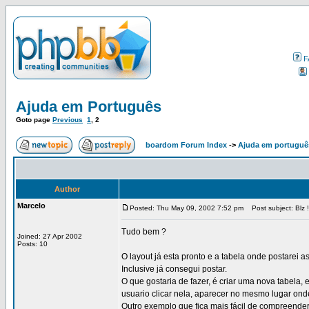
F
Ajuda em Português
Goto page
Previous
1
,
2
boardom Forum Index
->
Ajuda em portuguê
Author
Marcelo
Posted: Thu May 09, 2002 7:52 pm
Post subject: Blz !
Tudo bem ?
Joined: 27 Apr 2002
Posts: 10
O layout já esta pronto e a tabela onde postarei
Inclusive já consegui postar.
O que gostaria de fazer, é criar uma nova tabela
usuario clicar nela, aparecer no mesmo lugar on
Outro exemplo que fica mais fácil de compreender,