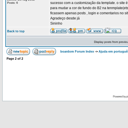
sucesso com a customização da template. o site 
Posts: 6
para mudar a cor de fundo do B2 na tenmplate(etso
ficassem apenas posts , login e comentarios no si
Agradeço desde já
Sininho
Back to top
Display posts from previo
boardom Forum Index
->
Ajuda em portuguê
Page
2
of
2
Powered by
p