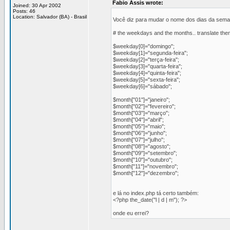
Fabio Assis wrote:
Joined: 30 Apr 2002
Posts: 46
Location: Salvador (BA) - Brasil
Você diz para mudar o nome dos dias da semana
# the weekdays and the months.. translate the
$weekday[0]="domingo";
$weekday[1]="segunda-feira";
$weekday[2]="terça-feira";
$weekday[3]="quarta-feira";
$weekday[4]="quinta-feira";
$weekday[5]="sexta-feira";
$weekday[6]="sábado";
$month["01"]="janeiro";
$month["02"]="fevereiro";
$month["03"]="março";
$month["04"]="abril";
$month["05"]="maio";
$month["06"]="junho";
$month["07"]="julho";
$month["08"]="agosto";
$month["09"]="setembro";
$month["10"]="outubro";
$month["11"]="novembro";
$month["12"]="dezembro";
e lá no index.php tá certo também:
<?php the_date("l | d | m"); ?>
onde eu errei?