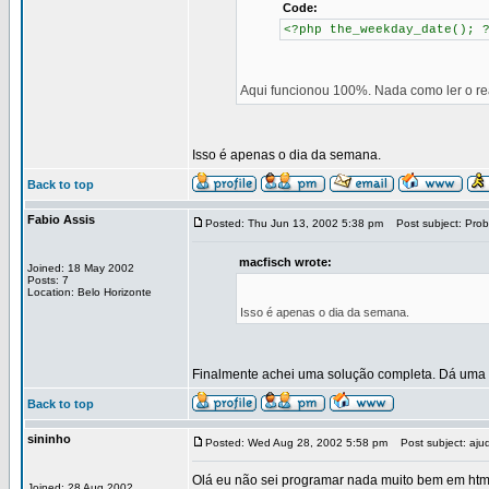
Code:
<?php the_weekday_date(); 
Aqui funcionou 100%. Nada como ler o r
Isso é apenas o dia da semana.
Back to top
Fabio Assis
Posted: Thu Jun 13, 2002 5:38 pm
Post subject: Prob
macfisch wrote:
Joined: 18 May 2002
Posts: 7
Location: Belo Horizonte
Isso é apenas o dia da semana.
Finalmente achei uma solução completa. Dá um
Back to top
sininho
Posted: Wed Aug 28, 2002 5:58 pm
Post subject: ajud
Olá eu não sei programar nada muito bem em html
Joined: 28 Aug 2002