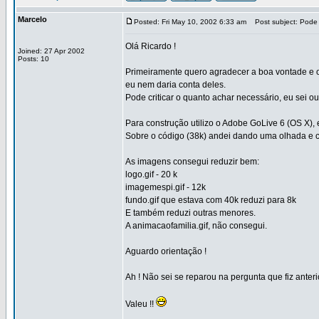
Marcelo
Posted: Fri May 10, 2002 6:33 am
Post subject: Pode 
Olá Ricardo !
Joined: 27 Apr 2002
Posts: 10
Primeiramente quero agradecer a boa vontade e o 
eu nem daria conta deles.
Pode criticar o quanto achar necessário, eu sei 
Para construção utilizo o Adobe GoLive 6 (OS X), 
Sobre o código (38k) andei dando uma olhada e c
As imagens consegui reduzir bem:
logo.gif - 20 k
imagemespi.gif - 12k
fundo.gif que estava com 40k reduzi para 8k
E também reduzi outras menores.
A animacaofamilia.gif, não consegui.
Aguardo orientação !
Ah ! Não sei se reparou na pergunta que fiz anter
Valeu !!