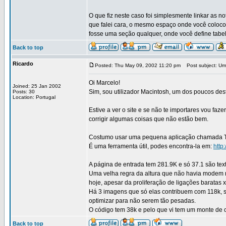
O que fiz neste caso foi simplesmente linkar as n
que falei cara, o mesmo espaço onde você colocou
fosse uma seção qualquer, onde você define tabelas
Back to top
Ricardo
Posted: Thu May 09, 2002 11:20 pm
Post subject: Uma
Oi Marcelo!
Joined: 25 Jan 2002
Sim, sou utilizador Macintosh, um dos poucos des
Posts: 30
Location: Portugal
Estive a ver o site e se não te importares vou faz
corrigir algumas coisas que não estão bem.
Costumo usar uma pequena aplicação chamada Tyra
É uma ferramenta útil, podes encontra-la em:
http
A página de entrada tem 281.9K e só 37.1 são tex
Uma velha regra da altura que não havia modem 
hoje, apesar da proliferação de ligações baratas 
Há 3 imagens que só elas contribuem com 118k, são
optimizar para não serem tão pesadas.
O código tem 38k e pelo que vi tem um monte de 
Back to top