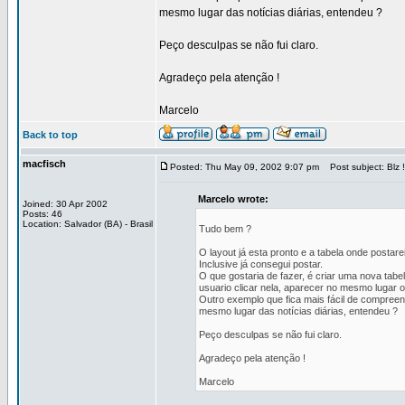
mesmo lugar das notícias diárias, entendeu ?
Peço desculpas se não fui claro.
Agradeço pela atenção !
Marcelo
Back to top
macfisch
Posted: Thu May 09, 2002 9:07 pm
Post subject: Blz !
Marcelo wrote:
Joined: 30 Apr 2002
Posts: 46
Location: Salvador (BA) - Brasil
Tudo bem ?
O layout já esta pronto e a tabela onde posta
Inclusive já consegui postar.
O que gostaria de fazer, é criar uma nova tab
usuario clicar nela, aparecer no mesmo lugar 
Outro exemplo que fica mais fácil de compreend
mesmo lugar das notícias diárias, entendeu ?
Peço desculpas se não fui claro.
Agradeço pela atenção !
Marcelo