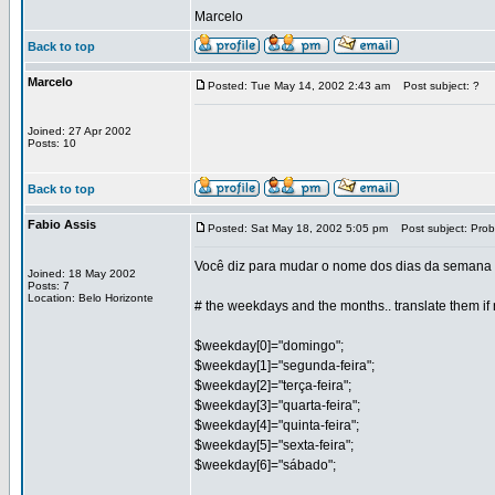
Marcelo
Back to top
Marcelo
Posted: Tue May 14, 2002 2:43 am
Post subject: ?
Joined: 27 Apr 2002
Posts: 10
Back to top
Fabio Assis
Posted: Sat May 18, 2002 5:05 pm
Post subject: Prob
Você diz para mudar o nome dos dias da semana e 
Joined: 18 May 2002
Posts: 7
Location: Belo Horizonte
# the weekdays and the months.. translate them if
$weekday[0]="domingo";
$weekday[1]="segunda-feira";
$weekday[2]="terça-feira";
$weekday[3]="quarta-feira";
$weekday[4]="quinta-feira";
$weekday[5]="sexta-feira";
$weekday[6]="sábado";