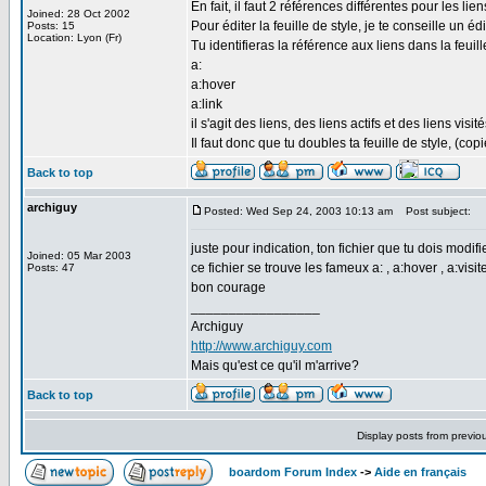
En fait, il faut 2 références différentes pour les li
Joined: 28 Oct 2002
Pour éditer la feuille de style, je te conseille un é
Posts: 15
Location: Lyon (Fr)
Tu identifieras la référence aux liens dans la feuill
a:
a:hover
a:link
il s'agit des liens, des liens actifs et des liens visité
Il faut donc que tu doubles ta feuille de style, (co
Back to top
archiguy
Posted: Wed Sep 24, 2003 10:13 am
Post subject:
juste pour indication, ton fichier que tu dois modifi
Joined: 05 Mar 2003
ce fichier se trouve les fameux a: , a:hover , a:visited
Posts: 47
bon courage
_________________
Archiguy
http://www.archiguy.com
Mais qu'est ce qu'il m'arrive?
Back to top
Display posts from previo
boardom Forum Index
->
Aide en français