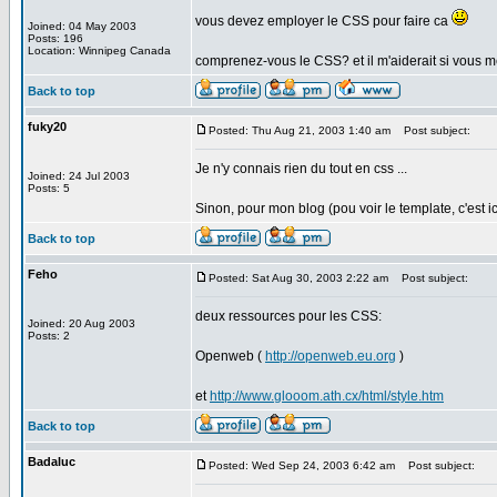
vous devez employer le CSS pour faire ca
Joined: 04 May 2003
Posts: 196
Location: Winnipeg Canada
comprenez-vous le CSS? et il m'aiderait si vous me
Back to top
fuky20
Posted: Thu Aug 21, 2003 1:40 am
Post subject:
Je n'y connais rien du tout en css ...
Joined: 24 Jul 2003
Posts: 5
Sinon, pour mon blog (pou voir le template, c'est ici :
Back to top
Feho
Posted: Sat Aug 30, 2003 2:22 am
Post subject:
deux ressources pour les CSS:
Joined: 20 Aug 2003
Posts: 2
Openweb (
http://openweb.eu.org
)
et
http://www.glooom.ath.cx/html/style.htm
Back to top
Badaluc
Posted: Wed Sep 24, 2003 6:42 am
Post subject: