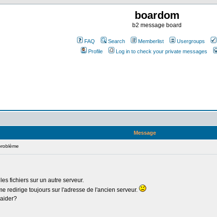
boardom
b2 message board
FAQ
Search
Memberlist
Usergroups
Profile
Log in to check your private messages
Message
 problème
 les fichiers sur un autre serveur.
me redirige toujours sur l'adresse de l'ancien serveur.
'aider?