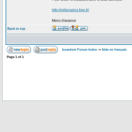
http://millenaires.free.fr/
Merci d'avance
Back to top
boardom Forum Index
->
Aide en français
Page
1
of
1