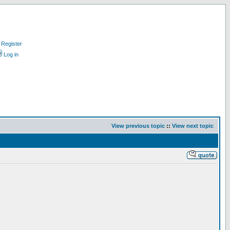
Register
Log in
View previous topic
::
View next topic