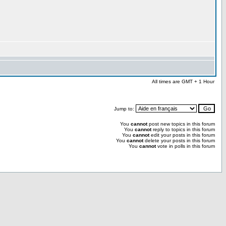
All times are GMT + 1 Hour
Jump to:
You
cannot
post new topics in this forum
You
cannot
reply to topics in this forum
You
cannot
edit your posts in this forum
You
cannot
delete your posts in this forum
You
cannot
vote in polls in this forum