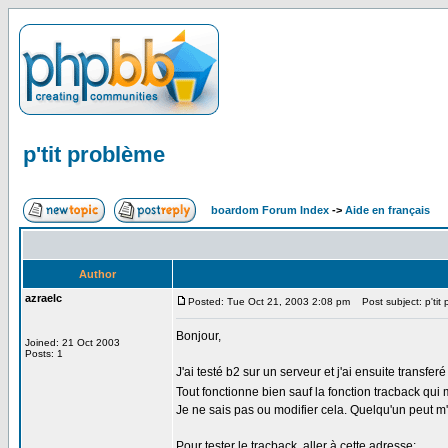
p'tit problème
boardom Forum Index
->
Aide en français
Author
azraelc
Posted: Tue Oct 21, 2003 2:08 pm
Post subject: p'tit
Bonjour,
Joined: 21 Oct 2003
Posts: 1
J'ai testé b2 sur un serveur et j'ai ensuite transferé
Tout fonctionne bien sauf la fonction tracback qui 
Je ne sais pas ou modifier cela. Quelqu'un peut m
Pour tester le tracback, aller à cette adresse: