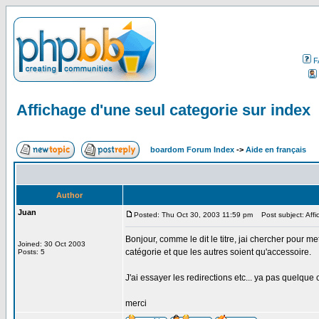
F
Affichage d'une seul categorie sur index
boardom Forum Index
->
Aide en français
Author
Juan
Posted: Thu Oct 30, 2003 11:59 pm
Post subject: Affi
Bonjour, comme le dit le titre, jai chercher pour 
Joined: 30 Oct 2003
catégorie et que les autres soient qu'accessoire.
Posts: 5
J'ai essayer les redirections etc... ya pas quelque
merci