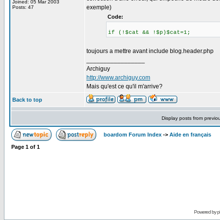
Joined: 05 Mar 2003
exemple)
Posts: 47
Code:
if (!$cat && !$p)$cat=1;
toujours a mettre avant include blog.header.php
_________________
Archiguy
http://www.archiguy.com
Mais qu'est ce qu'il m'arrive?
Back to top
Display posts from previo
boardom Forum Index
->
Aide en français
Page
1
of
1
Powered by
p