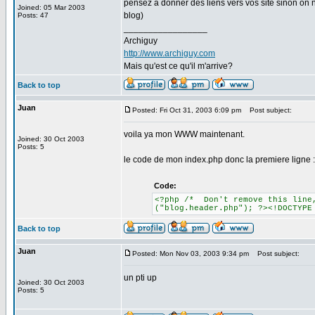
pensez a donner des liens vers vos site sinon on n
Joined: 05 Mar 2003
blog)
Posts: 47
_________________
Archiguy
http://www.archiguy.com
Mais qu'est ce qu'il m'arrive?
Back to top
Juan
Posted: Fri Oct 31, 2003 6:09 pm
Post subject:
voila ya mon WWW maintenant.
Joined: 30 Oct 2003
Posts: 5
le code de mon index.php donc la premiere ligne :
Code:
<?php /* Don't remove this line,
("blog.header.php"); ?><!DOCTYPE
Back to top
Juan
Posted: Mon Nov 03, 2003 9:34 pm
Post subject:
un pti up
Joined: 30 Oct 2003
Posts: 5