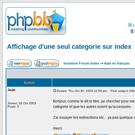
F
Affichage d'une seul categorie sur index
boardom Forum Index
->
Aide en français
Author
Juan
Posted: Thu Oct 30, 2003 11:59 pm
Post subject: Affi
Bonjour, comme le dit le titre, jai chercher pour 
Joined: 30 Oct 2003
catégorie et que les autres soient qu'accessoire.
Posts: 5
J'ai essayer les redirections etc... ya pas quelque
merci