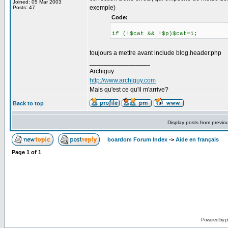
Joined: 05 Mar 2003
exemple)
Posts: 47
Code:
if (!$cat && !$p)$cat=1;
toujours a mettre avant include blog.header.php
_________________
Archiguy
http://www.archiguy.com
Mais qu'est ce qu'il m'arrive?
Back to top
Display posts from previo
boardom Forum Index
->
Aide en français
Page
1
of
1
Powered by
p