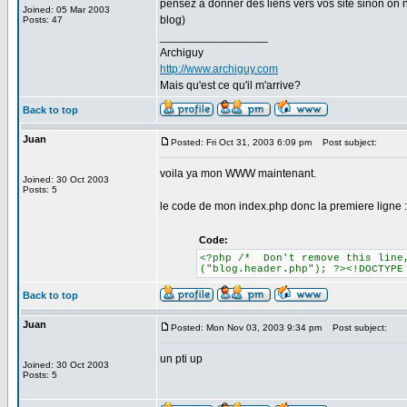
pensez a donner des liens vers vos site sinon on n
Joined: 05 Mar 2003
blog)
Posts: 47
_________________
Archiguy
http://www.archiguy.com
Mais qu'est ce qu'il m'arrive?
Back to top
Juan
Posted: Fri Oct 31, 2003 6:09 pm
Post subject:
voila ya mon WWW maintenant.
Joined: 30 Oct 2003
Posts: 5
le code de mon index.php donc la premiere ligne :
Code:
<?php /* Don't remove this line,
("blog.header.php"); ?><!DOCTYPE
Back to top
Juan
Posted: Mon Nov 03, 2003 9:34 pm
Post subject:
un pti up
Joined: 30 Oct 2003
Posts: 5