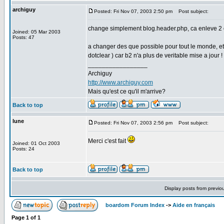
archiguy
Posted: Fri Nov 07, 2003 2:50 pm
Post subject:
change simplement blog.header.php, ca enleve 2 o
Joined: 05 Mar 2003
Posts: 47
a changer des que possible pour tout le monde, et
dotclear ) car b2 n'a plus de veritable mise a jour !
_________________
Archiguy
http://www.archiguy.com
Mais qu'est ce qu'il m'arrive?
Back to top
lune
Posted: Fri Nov 07, 2003 2:56 pm
Post subject:
Merci c'est fait
Joined: 01 Oct 2003
Posts: 24
Back to top
Display posts from previo
boardom Forum Index
->
Aide en français
Page
1
of
1