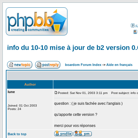
F
info du 10-10 mise à jour de b2 version 0.
boardom Forum Index
->
Aide en français
Author
lune
Posted: Sat Nov 01, 2003 3:11 pm
Post subject: info d
question : ( je suis fachée avec l'anglais )
Joined: 01 Oct 2003
Posts: 24
qu'apporte cette version ?
merci pour vos réponses
Back to top