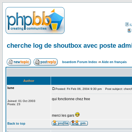
F
cherche log de shoutbox avec poste adm
boardom Forum Index
->
Aide en français
Author
lune
Posted: Fri Feb 06, 2004 9:30 pm
Post subject: cherc
qui fonctionne chez free
Joined: 01 Oct 2003
Posts: 23
merci les gars
Back to top