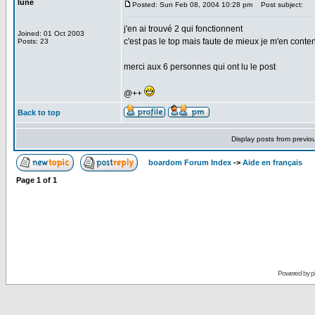
lune
Posted: Sun Feb 08, 2004 10:28 pm
Post subject:
j'en ai trouvé 2 qui fonctionnent
Joined: 01 Oct 2003
c'est pas le top mais faute de mieux je m'en conten
Posts: 23
merci aux 6 personnes qui ont lu le post
@++
Back to top
Display posts from previo
boardom Forum Index
->
Aide en français
Page
1
of
1
Powered by
p