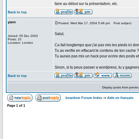
faire au début sur la présentation, etc.
Back to top
yann
Posted: Wed Mar 17, 2004 5:48 pm
Post subject:
Salut,
Joined: 05 Dec 2003
Posts: 10
Location: London
Ca fait longtemps que j'ai pas mis les pieds ici d
Tu as verifie en effacant le contenu de ton cache ?
Tu aurais pas mis un hack pour ecrire des posts et l
Sinon, si tu peux passer a wordpress, tu y gagne
Back to top
Display posts from previo
boardom Forum Index
->
Aide en français
Page
1
of
1