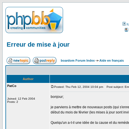
F
Erreur de mise à jour
boardom Forum Index
->
Aide en français
Author
PatCo
Posted: Thu Feb 12, 2004 10:04 pm
Post subject: Erre
bonjour;
Joined: 12 Feb 2004
Posts: 2
je parviens à mettre de nouveaux posts (qui s'enreg
début du mois de février (les mises à jour sont inv
Quelqu'un a-t-il une idée de la cause et du remèd