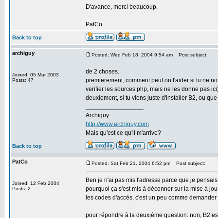
D'avance, merci beaucoup,
PatCo
Back to top
archiguy
Posted: Wed Feb 18, 2004 9:54 am
Post subject:
de 2 choses.
Joined: 05 Mar 2003
premierement, comment peut on t'aider si tu ne nou
Posts: 47
verifier les sources php, mais ne les donne pas ici
deuxiement, si tu viens juste d'installer B2, ou qu
_________________
Archiguy
http://www.archiguy.com
Mais qu'est ce qu'il m'arrive?
Back to top
PatCo
Posted: Sat Feb 21, 2004 6:52 pm
Post subject:
Ben je n'ai pas mis l'adresse parce que je pensais 
Joined: 12 Feb 2004
pourquoi ça s'est mis à déconner sur la mise à jour
Posts: 2
les codes d'accès, c'est un peu comme demander la c
pour répondre à la deuxième question: non, B2 est