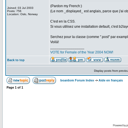
(Pardon my French:)
Joined: 03 Jul 2003
(Le nom _displayed_ est anglais, parce que j'ai ob
Posts: 756
Location: Oslo, Norway
C'est en la CSS.
Si vous utilisez une installation default, c'est b2la
Serchez pour la classe (comme ".post" par exampl
Voilá!
_________________
VOTE for Female of the Year 2004 NOW!
Back to top
Display posts from previo
boardom Forum Index
->
Aide en français
Page
1
of
1
Powered by
p