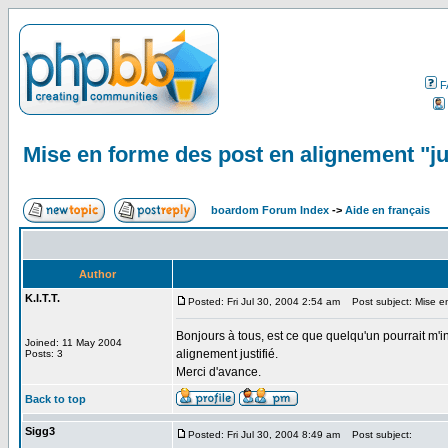
F
Mise en forme des post en alignement "jus
boardom Forum Index
->
Aide en français
Author
K.I.T.T.
Posted: Fri Jul 30, 2004 2:54 am
Post subject: Mise en 
Bonjours à tous, est ce que quelqu'un pourrait m'i
Joined: 11 May 2004
alignement justifié.
Posts: 3
Merci d'avance.
Back to top
Sigg3
Posted: Fri Jul 30, 2004 8:49 am
Post subject: