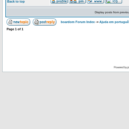
Back to top
Display posts from previo
boardom Forum Index
->
Ajuda em portuguê
Page
1
of
1
Powered by
p