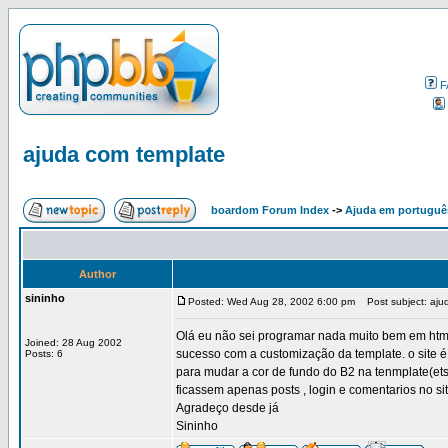
F
ajuda com template
boardom Forum Index
->
Ajuda em portuguê
Author
sininho
Posted: Wed Aug 28, 2002 6:00 pm
Post subject: aju
Olá eu não sei programar nada muito bem em html
Joined: 28 Aug 2002
sucesso com a customização da template. o site 
Posts: 6
para mudar a cor de fundo do B2 na tenmplate(etso
ficassem apenas posts , login e comentarios no si
Agradeço desde já
Sininho