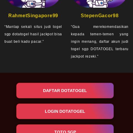
RahmetSingapore99
StepenGacor98
“Mantap sekali situs judi togel
“Gua merekomendasikan
sgp dotatogel hasil jackpot bisa
kepada temen-temen yang
buat beli kado pacar.”
ingin menang, daftar akun judi
togel sgp DOTATOGEL terbaru
jackpot rezeki.”
DAFTAR DOTATOGEL
LOGIN DOTATOGEL
TOTO SGP