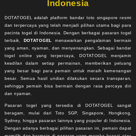
Indonesia
DOTATOGEL adalah platform bandar toto singapore resmi
dan terpercaya yang telah menjadi pilihan utama bagi para
pecinta togel di Indonesia. Dengan berbagai pasaran togel
terbaik,
DOTATOGEL
menawarkan pengalaman bermain
yang aman, nyaman, dan menyenangkan. Sebagai bandar
togel online yang terpercaya, DOTATOGEL menjamin
keadilan dalam setiap permainan, memberikan peluang
yang besar bagi para pemain untuk meraih kemenangan
besar. Semua hasil undian dilakukan secara transparan,
sehingga pemain bisa bermain dengan rasa percaya diri
dan nyaman.
Pasaran togel yang tersedia di DOTATOGEL sangat
beragam, mulai dari Toto SGP, Singapore, Hongkong,
Sydney, hingga pasaran lainnya yang populer di Indonesia.
Dengan adanya berbagai pilihan pasaran ini, pemain dapat
memilih dan bermain di pasaran yang mereka kuasai atau