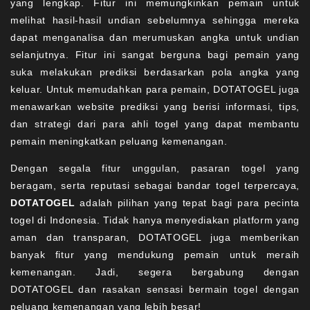
yang lengkap. Fitur ini memungkinkan pemain untuk
melihat hasil-hasil undian sebelumnya sehingga mereka
dapat menganalisa dan merumuskan angka untuk undian
selanjutnya. Fitur ini sangat berguna bagi pemain yang
suka melakukan prediksi berdasarkan pola angka yang
keluar. Untuk memudahkan para pemain, DOTATOGEL juga
menawarkan website prediksi yang berisi informasi, tips,
dan strategi dari para ahli togel yang dapat membantu
pemain meningkatkan peluang kemenangan.
Dengan segala fitur unggulan, pasaran togel yang
beragam, serta reputasi sebagai bandar togel terpercaya,
DOTATOGEL
adalah pilihan yang tepat bagi para pecinta
togel di Indonesia. Tidak hanya menyediakan platform yang
aman dan transparan, DOTATOGEL juga memberikan
banyak fitur yang mendukung pemain untuk meraih
kemenangan. Jadi, segera bergabung dengan
DOTATOGEL dan rasakan sensasi bermain togel dengan
peluang kemenangan yang lebih besar!