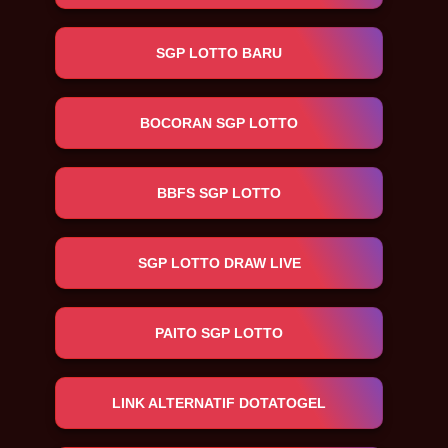
SGP LOTTO BARU
BOCORAN SGP LOTTO
BBFS SGP LOTTO
SGP LOTTO DRAW LIVE
PAITO SGP LOTTO
LINK ALTERNATIF DOTATOGEL