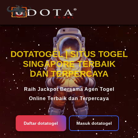
DOTATOGEL | SITUS TOGEL
SINGAPORE TERBAIK
DAN TERPERCAYA
Raih Jackpot Bersama Agen Togel
Online Terbaik dan Terpercaya
Daftar dotatogel
Masuk dotatogel