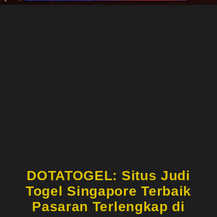
DOTATOGEL: Situs Judi
Togel Singapore Terbaik
Pasaran Terlengkap di