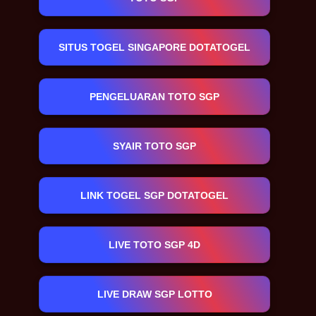
SITUS TOGEL SINGAPORE DOTATOGEL
PENGELUARAN TOTO SGP
SYAIR TOTO SGP
LINK TOGEL SGP DOTATOGEL
LIVE TOTO SGP 4D
LIVE DRAW SGP LOTTO