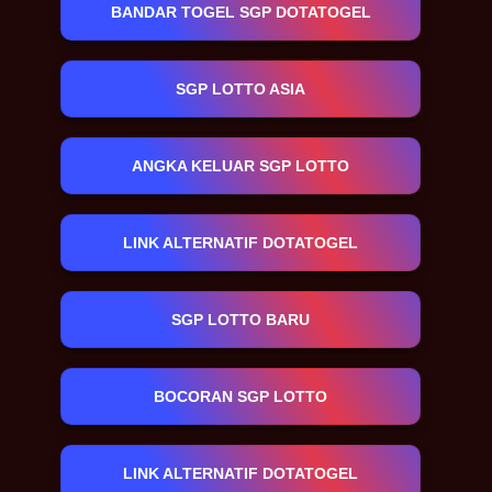
BANDAR TOGEL SGP DOTATOGEL
SGP LOTTO ASIA
ANGKA KELUAR SGP LOTTO
LINK ALTERNATIF DOTATOGEL
SGP LOTTO BARU
BOCORAN SGP LOTTO
LINK ALTERNATIF DOTATOGEL