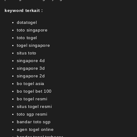
keyword terkait :
dotatogel
toto singapore
toto togel
togel singapore
situs toto
singapore 4d
singapore 3d
singapore 2d
bo togel asia
bo togel bet 100
bo togel resmi
situs togel resmi
toto sgp resmi
bandar toto sgp
agen togel online
bandar togel terbesar