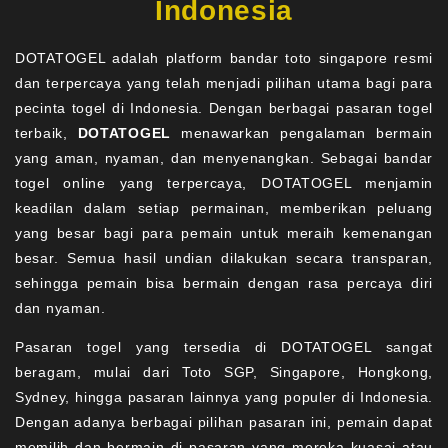
Indonesia
DOTATOGEL adalah platform bandar toto singapore resmi
dan terpercaya yang telah menjadi pilihan utama bagi para
pecinta togel di Indonesia. Dengan berbagai pasaran togel
terbaik,
DOTATOGEL
menawarkan pengalaman bermain
yang aman, nyaman, dan menyenangkan. Sebagai bandar
togel online yang terpercaya, DOTATOGEL menjamin
keadilan dalam setiap permainan, memberikan peluang
yang besar bagi para pemain untuk meraih kemenangan
besar. Semua hasil undian dilakukan secara transparan,
sehingga pemain bisa bermain dengan rasa percaya diri
dan nyaman.
Pasaran togel yang tersedia di DOTATOGEL sangat
beragam, mulai dari Toto SGP, Singapore, Hongkong,
Sydney, hingga pasaran lainnya yang populer di Indonesia.
Dengan adanya berbagai pilihan pasaran ini, pemain dapat
memilih dan bermain di pasaran yang mereka kuasai atau