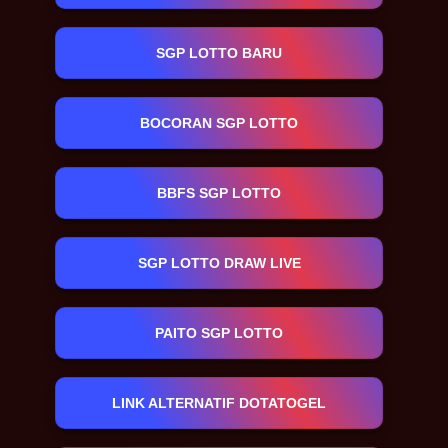
SGP LOTTO BARU
BOCORAN SGP LOTTO
BBFS SGP LOTTO
SGP LOTTO DRAW LIVE
PAITO SGP LOTTO
LINK ALTERNATIF DOTATOGEL