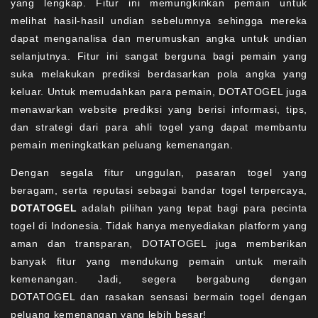
yang lengkap. Fitur ini memungkinkan pemain untuk
melihat hasil-hasil undian sebelumnya sehingga mereka
dapat menganalisa dan merumuskan angka untuk undian
selanjutnya. Fitur ini sangat berguna bagi pemain yang
suka melakukan prediksi berdasarkan pola angka yang
keluar. Untuk memudahkan para pemain, DOTATOGEL juga
menawarkan website prediksi yang berisi informasi, tips,
dan strategi dari para ahli togel yang dapat membantu
pemain meningkatkan peluang kemenangan.
Dengan segala fitur unggulan, pasaran togel yang
beragam, serta reputasi sebagai bandar togel terpercaya,
DOTATOGEL
adalah pilihan yang tepat bagi para pecinta
togel di Indonesia. Tidak hanya menyediakan platform yang
aman dan transparan, DOTATOGEL juga memberikan
banyak fitur yang mendukung pemain untuk meraih
kemenangan. Jadi, segera bergabung dengan
DOTATOGEL dan rasakan sensasi bermain togel dengan
peluang kemenangan yang lebih besar!