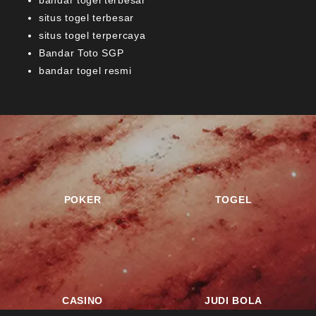
situs togel terbesar
situs togel terpercaya
Bandar Toto SGP
bandar togel resmi
POKER
TOGEL
CASINO
JUDI BOLA