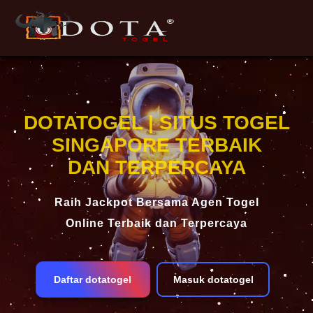
DOTATOGEL | SITUS TOGEL
SINGAPORE TERBAIK
DAN TERPERCAYA
Raih Jackpot Bersama Agen Togel
Online Terbaik dan Terpercaya
Daftar dotatogel
Masuk dotatogel