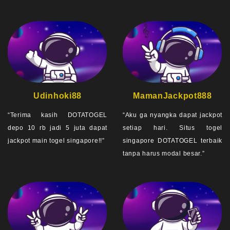
Udinhoki88
MamanJackpot888
“Terima kasih DOTATOGEL
“Aku ga nyangka dapat jackpot
depo 10 rb jadi 5 juta dapat
setiap hari. Situs togel
jackpot main togel singapore!!”
singapore DOTATOGEL terbaik
tanpa harus modal besar.”