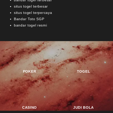
situs togel terbesar
situs togel terpercaya
Bandar Toto SGP
bandar togel resmi
POKER
TOGEL
CASINO
JUDI BOLA