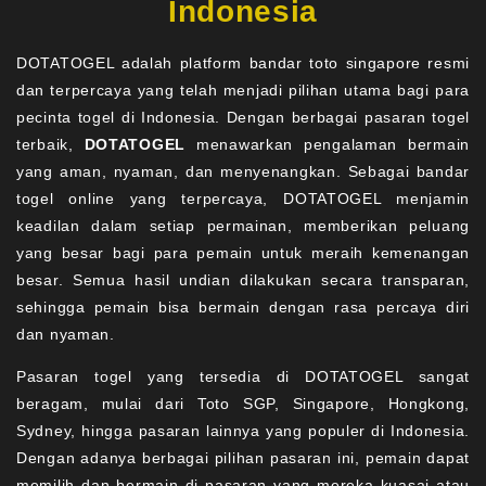
Indonesia
DOTATOGEL adalah platform bandar toto singapore resmi
dan terpercaya yang telah menjadi pilihan utama bagi para
pecinta togel di Indonesia. Dengan berbagai pasaran togel
terbaik,
DOTATOGEL
menawarkan pengalaman bermain
yang aman, nyaman, dan menyenangkan. Sebagai bandar
togel online yang terpercaya, DOTATOGEL menjamin
keadilan dalam setiap permainan, memberikan peluang
yang besar bagi para pemain untuk meraih kemenangan
besar. Semua hasil undian dilakukan secara transparan,
sehingga pemain bisa bermain dengan rasa percaya diri
dan nyaman.
Pasaran togel yang tersedia di DOTATOGEL sangat
beragam, mulai dari Toto SGP, Singapore, Hongkong,
Sydney, hingga pasaran lainnya yang populer di Indonesia.
Dengan adanya berbagai pilihan pasaran ini, pemain dapat
memilih dan bermain di pasaran yang mereka kuasai atau