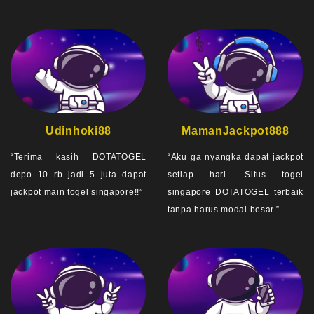
Udinhoki88
MamanJackpot888
“Terima kasih DOTATOGEL
“Aku ga nyangka dapat jackpot
depo 10 rb jadi 5 juta dapat
setiap hari. Situs togel
jackpot main togel singapore!!”
singapore DOTATOGEL terbaik
tanpa harus modal besar.”