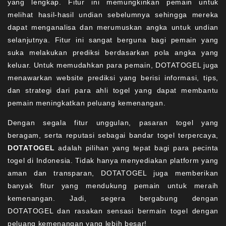
yang lengkap. Fitur ini memungkinkan pemain untuk
melihat hasil-hasil undian sebelumnya sehingga mereka
dapat menganalisa dan merumuskan angka untuk undian
selanjutnya. Fitur ini sangat berguna bagi pemain yang
suka melakukan prediksi berdasarkan pola angka yang
keluar. Untuk memudahkan para pemain, DOTATOGEL juga
menawarkan website prediksi yang berisi informasi, tips,
dan strategi dari para ahli togel yang dapat membantu
pemain meningkatkan peluang kemenangan.
Dengan segala fitur unggulan, pasaran togel yang
beragam, serta reputasi sebagai bandar togel terpercaya,
DOTATOGEL
adalah pilihan yang tepat bagi para pecinta
togel di Indonesia. Tidak hanya menyediakan platform yang
aman dan transparan, DOTATOGEL juga memberikan
banyak fitur yang mendukung pemain untuk meraih
kemenangan. Jadi, segera bergabung dengan
DOTATOGEL dan rasakan sensasi bermain togel dengan
peluang kemenangan yang lebih besar!