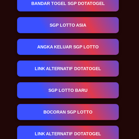
BANDAR TOGEL SGP DOTATOGEL
SGP LOTTO ASIA
ANGKA KELUAR SGP LOTTO
LINK ALTERNATIF DOTATOGEL
SGP LOTTO BARU
BOCORAN SGP LOTTO
LINK ALTERNATIF DOTATOGEL