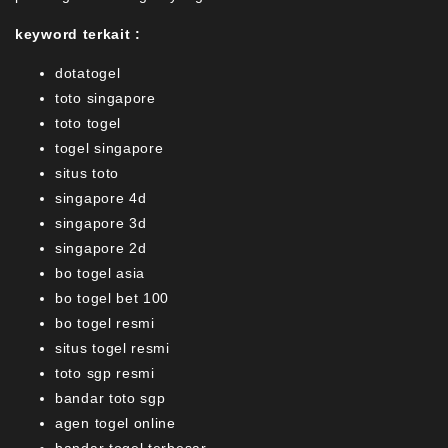
keyword terkait :
dotatogel
toto singapore
toto togel
togel singapore
situs toto
singapore 4d
singapore 3d
singapore 2d
bo togel asia
bo togel bet 100
bo togel resmi
situs togel resmi
toto sgp resmi
bandar toto sgp
agen togel online
bandar togel terbesar