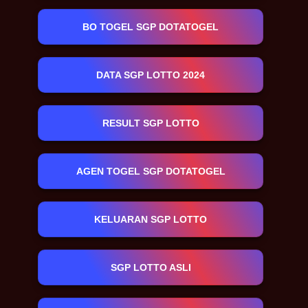
BO TOGEL SGP DOTATOGEL
DATA SGP LOTTO 2024
RESULT SGP LOTTO
AGEN TOGEL SGP DOTATOGEL
KELUARAN SGP LOTTO
SGP LOTTO ASLI