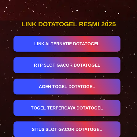
LINK DOTATOGEL RESMI 2025
LINK ALTERNATIF DOTATOGEL
RTP SLOT GACOR DOTATOGEL
AGEN TOGEL DOTATOGEL
TOGEL TERPERCAYA DOTATOGEL
SITUS SLOT GACOR DOTATOGEL