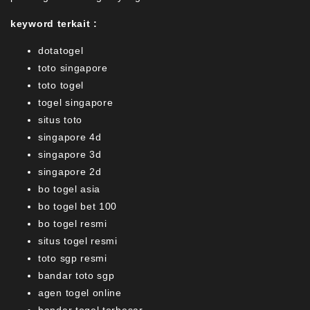
keyword terkait :
dotatogel
toto singapore
toto togel
togel singapore
situs toto
singapore 4d
singapore 3d
singapore 2d
bo togel asia
bo togel bet 100
bo togel resmi
situs togel resmi
toto sgp resmi
bandar toto sgp
agen togel online
bandar togel terbesar