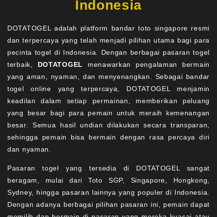
Indonesia
DOTATOGEL adalah platform bandar toto singapore resmi
dan terpercaya yang telah menjadi pilihan utama bagi para
pecinta togel di Indonesia. Dengan berbagai pasaran togel
terbaik,
DOTATOGEL
menawarkan pengalaman bermain
yang aman, nyaman, dan menyenangkan. Sebagai bandar
togel online yang terpercaya, DOTATOGEL menjamin
keadilan dalam setiap permainan, memberikan peluang
yang besar bagi para pemain untuk meraih kemenangan
besar. Semua hasil undian dilakukan secara transparan,
sehingga pemain bisa bermain dengan rasa percaya diri
dan nyaman.
Pasaran togel yang tersedia di DOTATOGEL sangat
beragam, mulai dari Toto SGP, Singapore, Hongkong,
Sydney, hingga pasaran lainnya yang populer di Indonesia.
Dengan adanya berbagai pilihan pasaran ini, pemain dapat
memilih dan bermain di pasaran yang mereka kuasai atau