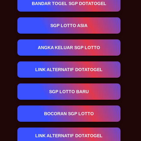
BANDAR TOGEL SGP DOTATOGEL
SGP LOTTO ASIA
ANGKA KELUAR SGP LOTTO
LINK ALTERNATIF DOTATOGEL
SGP LOTTO BARU
BOCORAN SGP LOTTO
LINK ALTERNATIF DOTATOGEL